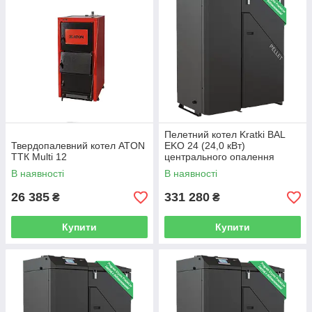
Пелетний котел Kratki BAL
Твердопалевний котел ATON
EKO 24 (24,0 кВт)
ТТК Multi 12
центрального опалення
В наявності
В наявності
26 385
331 280
₴
₴
Купити
Купити