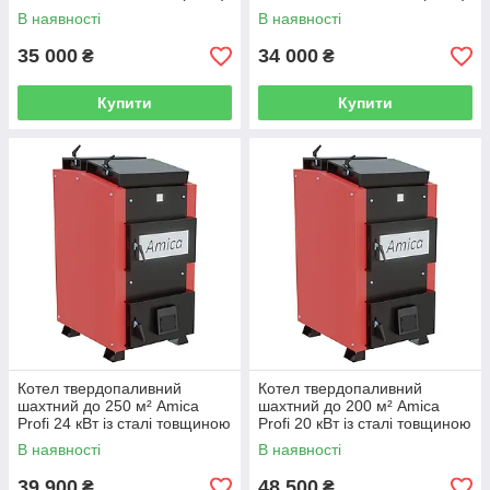
В наявності
В наявності
35 000
34 000
₴
₴
Купити
Купити
Котел твердопаливний
Котел твердопаливний
шахтний до 250 м² Amica
шахтний до 200 м² Amica
Profi 24 кВт із сталі товщиною
Profi 20 кВт із сталі товщиною
5 мм для опалення будинку,
5 мм для опалення будинку,
В наявності
В наявності
дачі, гаража чи виробництва
дачі, гаража чи виробництва
39 900
48 500
₴
₴