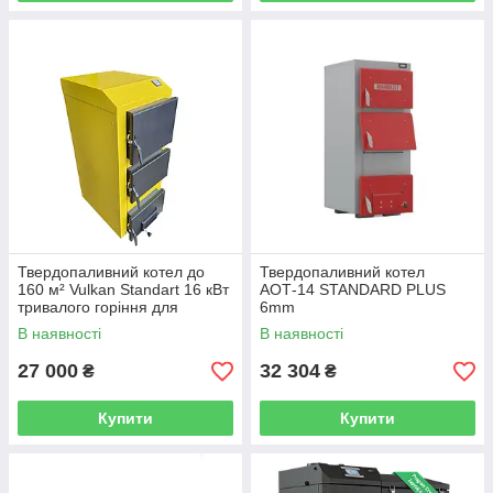
Твердопаливний котел до
Твердопаливний котел
160 м² Vulkan Standart 16 кВт
АОТ-14 STANDARD PLUS
тривалого горіння для
6mm
опалення будинку, дачі,
В наявності
В наявності
гаража чи виробництва
27 000
32 304
₴
₴
Купити
Купити