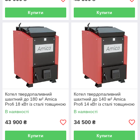
Купити
Купити
Котел твердопаливний
Котел твердопаливний
шахтний до 180 м² Amica
шахтний до 140 м² Amica
Profi 18 кВт із сталі товщиною
Profi 14 кВт із сталі товщиною
5 мм для опалення будинку,
5 мм для опалення будинку,
В наявності
В наявності
дачі, гаража чи виробництва
дачі, гаража чи виробництва
43 900
34 500
₴
₴
Купити
Купити