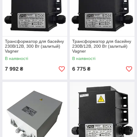
Трансформатор для басейну
Трансформатор для басейну
230В/12В, 300 Вт (залитый)
230В/12В, 200 Вт (залитый)
Vagner
Vagner
В наявності
В наявності
7 992
6 775
₴
₴