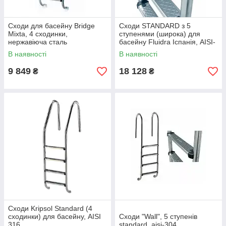
Сходи для басейну Bridge
Сходи STANDARD з 5
Mixta, 4 сходинки,
ступенями (широка) для
нержавіюча сталь
басейну Fluidra Іспанія, AISI-
304
В наявності
В наявності
9 849
18 128
₴
₴
Сходи Kripsol Standard (4
сходинки) для басейну, AISI
Сходи "Wall", 5 ступенів
316
standard, aisi-304