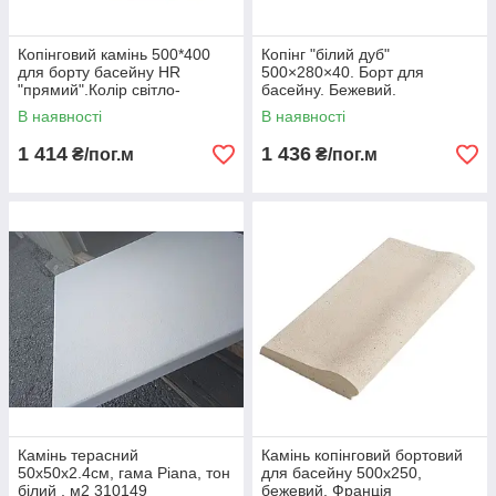
Копінговий камінь 500*400
Копінг "білий дуб"
для борту басейну HR
500×280×40. Борт для
"прямий".Колір світло-
басейну. Бежевий.
бежевий.
В наявності
В наявності
1 414
1 436
₴/пог.м
₴/пог.м
Камінь терасний
Камінь копінговий бортовий
50х50х2.4см, гама Piana, тон
для басейну 500х250,
білий , м2 310149
бежевий, Франція