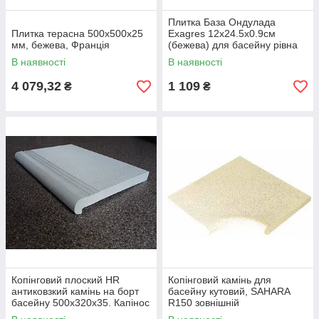
Плитка База Ондулада
Плитка терасна 500х500х25
Exagres 12x24.5x0.9см
мм, бежева, Франція
(бежева) для басейну рiвна
В наявності
В наявності
4 079,32
1 109
₴
₴
Копінговий плоский HR
Копінговий камінь для
антиковзкий камінь на борт
басейну кутовий, SAHARA
басейну 500х320х35. Капінос
R150 зовнішній
білий.