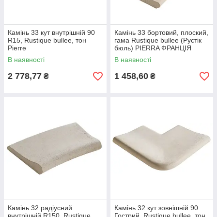
Камінь 33 кут внутрішній 90
Камінь 33 бортовий, плоский,
R15, Rustique bullee, тон
гама Rustique bullee (Рустік
Pierre
бюль) PIERRA ФРАНЦІЯ
В наявності
В наявності
2 778,77
1 458,60
₴
₴
Камінь 32 радіусний
Камінь 32 кут зовнішній 90
внутрішній R150, Rustique
Гострий, Rustique bullee, тон