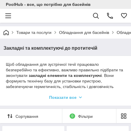
PoolHub - все, що потрібно для басейнів
Товари та послуги
Обладнання для басейнів
Обладна
Закладні та комплектуючі до протитечій
Щоб обладнання для зустрічної течії працювало
безперебійно та ефективно, важливо правильно підібрати та
змонтувати
закладні елементи та комплектуючі
. Вони
формують технічну базу для установки пристрою,
забезпечуючи герметичність, стабільність і довговічність
системи.
Показати все
Правильний вибір комплектуючих — це запорука
стабільної
роботи зустрічної течії, мінімальних витрат на
обслуговування та максимальної ефективності під час
Сортування
0
Фільтри
плавання
. Обирайте надійні рішення для безпечного та
потужного потоку у вашому басейні.