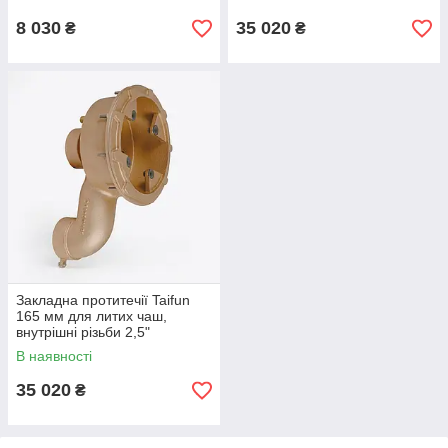
8 030
35 020
₴
₴
Закладна протитечії Taifun
165 мм для литих чаш,
внутрішні різьби 2,5"
В наявності
35 020
₴