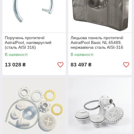
Поручень протитечії
Лицьова панель протитечії
AstralPool, напівкруглий
AstralPool Basic NL 65489,
(сталь AISI 316)
нержавіюча сталь AISI-316
В наявності
В наявності
13 028
83 497
₴
₴