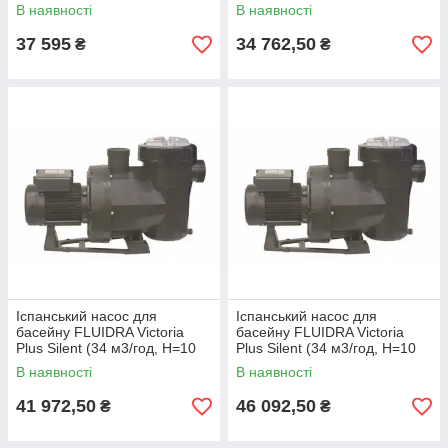
P=0,61 кВт, 230 В
P=0,43 кВт, 230/400В
В наявності
В наявності
37 595
34 762,50
₴
₴
Іспанський насос для
Іспанський насос для
басейну FLUIDRA Victoria
басейну FLUIDRA Victoria
Plus Silent (34 м3/год, Н=10
Plus Silent (34 м3/год, Н=10
м), P=2,2 кВт, 230/400В
м), P=2,2 кВт, 230 В
В наявності
В наявності
41 972,50
46 092,50
₴
₴