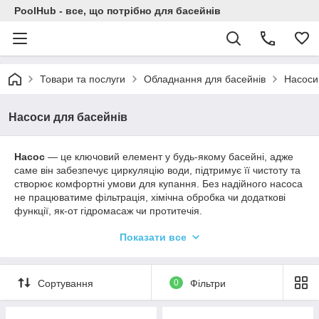
PoolHub - все, що потрібно для басейнів
Товари та послуги
Обладнання для басейнів
Насоси
Насоси для басейнів
Насос
— це ключовий елемент у будь-якому басейні, адже
саме він забезпечує циркуляцію води, підтримує її чистоту та
створює комфортні умови для купання. Без надійного насоса
не працюватиме фільтрація, хімічна обробка чи додаткові
функції, як-от гідромасаж чи протитечія.
У нашому асортименті — сучасні насоси для басейнів різних
Показати все
типів і розмірів. Вони вирізняються високою продуктивністю,
тихою роботою, енергоефективністю та довговічністю. Ми
пропонуємо як класичні моделі для приватних басейнів, так і
Сортування
0
Фільтри
потужні рішення для громадських або великогабаритних
споруд.
Правильно підібраний насос гарантує не лише кришталево