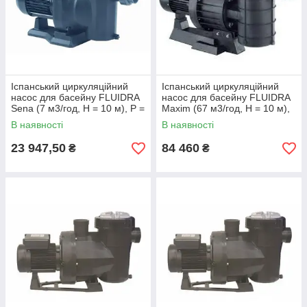
Іспанський циркуляційний
Іспанський циркуляційний
насос для басейну FLUIDRA
насос для басейну FLUIDRA
Sena (7 м3/год, Н = 10 м), P =
Maxim (67 м3/год, Н = 10 м),
0,25 кВт, 230 В
P = 3,4 кВт, 230/400 В
В наявності
В наявності
23 947,50
84 460
₴
₴