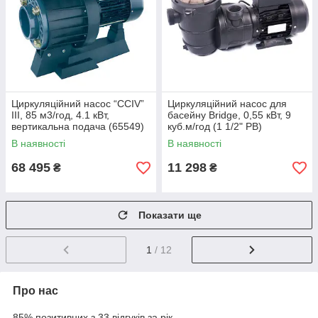
Циркуляційний насос “CCIV”
Циркуляційний насос для
III, 85 м3/год, 4.1 кВт,
басейну Bridge, 0,55 кВт, 9
вертикальна подача (65549)
куб.м/год (1 1/2" РВ)
В наявності
В наявності
68 495
11 298
₴
₴
Показати ще
1
/ 12
Про нас
85% позитивних з 33 відгуків за рік