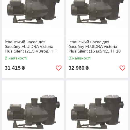
Іспанський насос для
Іспанський насос для
басейну FLUIDRA Victoria
басейну FLUIDRA Victoria
Plus Silent (21,5 м3/год, Н =
Plus Silent (16 м3/год, Н=10
10 м), P=1,1 кВт, 230 В
м), P=0,78 кВт, 230/В
В наявності
В наявності
31 415
32 960
₴
₴