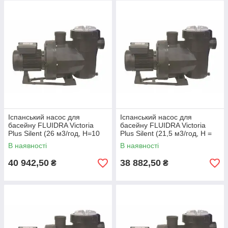
Іспанський насос для
Іспанський насос для
басейну FLUIDRA Victoria
басейну FLUIDRA Victoria
Plus Silent (26 м3/год, Н=10
Plus Silent (21,5 м3/год, Н =
м), P=1,46 кВт, 230/400В
10 м), P=1,1 кВт, 230/400В
В наявності
В наявності
40 942,50
38 882,50
₴
₴