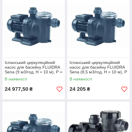
чисту воду, а й економію ресурсів, стабільну роботу системи
та задоволення від кожного купання.
Іспанський циркуляційний
Іспанський циркуляційний
насос для басейну FLUIDRA
насос для басейну FLUIDRA
Sena (9 м3/год, Н = 10 м), P =
Sena (8,5 м3/год, Н = 10 м), P
0,56 кВт, 230 В
= 0.37 кВт, 230 В
В наявності
В наявності
24 977,50
24 205
₴
₴