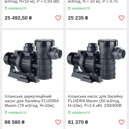
м3/год, Н=10 м), P = 0,93 кВт,
м3/год, Н = 10 м), P = 0,75
230 В
кВт, 230 В
В наявності
В наявності
25 492,50
25 235
₴
₴
Іспанська циркуляційний
Іспанська насос для басейну
насос для басейну FLUIDRA
FLUIDRA Maxim (50 м3/год,
Maxim (78 м3/год, Н=10м),
Н=10м), P=2,6 кВт, 230/400В
P=4,1 кВт, 230/400В
В наявності
В наявності
88 580
81 370
₴
₴