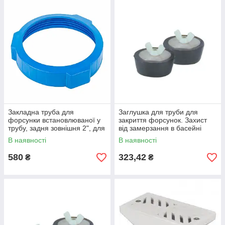
Закладна труба для
Заглушка для труби для
форсунки встановлюваної у
закриття форсунок. Захист
трубу, задня зовнішня 2", для
від замерзання в басейні
бетонних басейнів
Fluidra Іспанія D 63 мм 2"
В наявності
В наявності
580
323,42
₴
₴