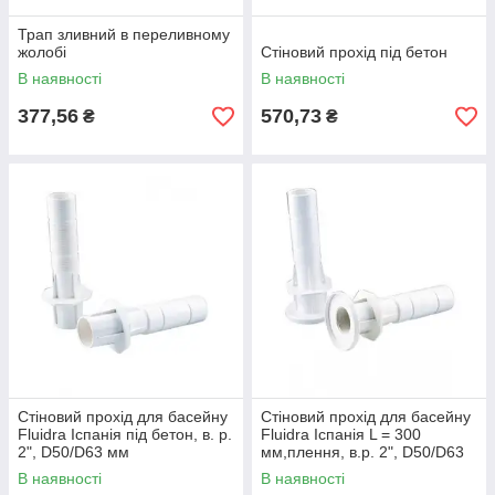
Трап зливний в переливному
жолобі
Стіновий прохід під бетон
В наявності
В наявності
377,56
570,73
₴
₴
Стіновий прохід для басейну
Стіновий прохід для басейну
Fluidra Іспанія під бетон, в. р.
Fluidra Іспанія L = 300
2", D50/D63 мм
мм,плення, в.р. 2", D50/D63
мм
В наявності
В наявності