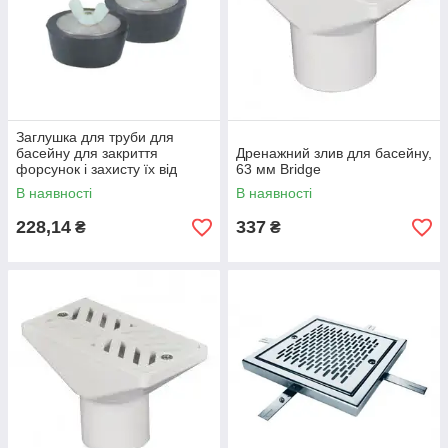
Заглушка для труби для
басейну для закриття
Дренажний злив для басейну,
форсунок і захисту їх від
63 мм Bridge
замерзання. D50 мм 1 1/2"
В наявності
В наявності
Fluidra Іспанія
228,14
337
₴
₴