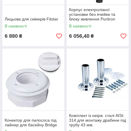
Корпус електролізної
установки без ячейки та
Лицьова для скімерів Fitstar
блоку живлення Puritron
10/20/30 PG-064200PGL
В наявності
В наявності
6 880
6 056,40
₴
₴
Комплект із неірж. сталі AISI-
Конектор для пилососа під
314 для монтажу драбини під
лайнер для басейну Bridge
трубу 43 мм.