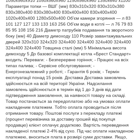
1050х560х910 1050х560х960 1250х560х960 1350х640 х1100
Параметри топки — ВШГ (мм) 830x310x320 830x310x380
830x380x400 830x380x400 830x400x400 830x400x400
1020x400x400 1280x500x400 Об'єм камери згоряння — л 83
101 127 127 133 133 163 256 Об'єм води в котлі — л 76 79 83
85 95 108 156 216 Діаметр патрубків подавання та зворотного
боку (мм) 40 Діаметр димоходу 110 Розмір завантажувальних
дверей 320x310 324x320 324x400 324x400 324x400 324x400
324x400 324x400 Товщина сталі (мм) 5 Мінімальна висота
димоходу 5 До базової комплектації котла «Брест Стандарт»
входить: Переваги: - Безперервне горіння; - Працює на всіх
типах палива; - Сервісне обслуговування; -
Енергонезалежний у роботі; - Гарантія 6 років; - Термін
експлуатації понад 15 років. Доставка Доставка замовлень
здійснюється на всій території України. Надсилання
замовлень здійснюється в термін від 1 до 3 днів від дати
підтвердження замовлення, за наявності товару на складі.
Товар постачається за передоплатою або на умовах оплати
накладеним платежем. Тобто оплата проводиться після
отримання товару. Поштові послуги з перекладу платежі
(процент перевізника за доставку грошей від покупця
продавцю) клієнт оплачує додатково. Вартість переведення
накладеної платежі 2-4% від сухо. Під час оплати накладеною
платежею, вноситься плата в розмірі суми доставки. Якщо,