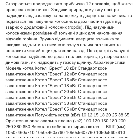
Створюється природна тяга приблизно 12 паскалів, щоб котел
працював ефективно. Завдяки природному тягу повітря
надходить під заслінку на ланцюжку в дверцятах поличника та
подається під чавунний колосник із двох частин і далі під
зварною додатковий колосник (горбік). Під чавунними
колосниками розміщений зольний ящик для накопичення
відходів горіння. Зручно відчинити дверцята зольника та
швидко видалити та висипати золу з поличного ящика та
поставити чистий ящик для золи назад. Повітря крізь чавунні
колосники надійшло до дров, і паливо горить, і утворюються
димові гази, які надходять у газову щілину. Характеристики:
Модель котла Котел "Брест" 10 кВт Стандарт косе
завантаження Котел "Брест" 12 кВт Стандарт косе
завантаження Котел "Брест" 15 кВт Стандарт косе
завантаження Котел "Брест" 18 кВт Стандарт косе
завантаження Котел "Брест" 20 кВт Стандарт косе
завантаження Котел "Брест" 25 кВт Стандарт косе
завантаження Котел "Брест" 38 кВт Стандарт косе
завантаження Котел "Брест" 65 кВт Стандарт косе
завантаження Потужність котла (кВт) 10 12 15 18 20 25 38 65
Орієнтовна опалювальна площа (кв2) 100 120 150 180 200
250 380 650 Висота х глибина х ширина котла — ВШГ (мм)
1050х460х710 1050х460х760 1050х560х760 1050х560х810