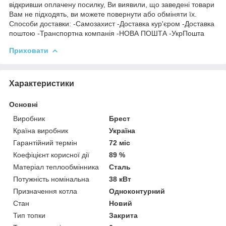
відкривши оплачену посилку, Ви виявили, що заведені товари
Вам не підходять, ви можете повернути або обміняти їх.
Способи доставки: -Самозахист -Доставка кур'єром -Доставка
поштою -Транспортна компанія -НОВА ПОШТА -УкрПошта
Приховати
Характеристики
Основні
Виробник
Брест
Країна виробник
Україна
Гарантійний термін
72 міс
Коефіцієнт корисної дії
89 %
Матеріал теплообмінника
Сталь
Потужність номінальна
38 кВт
Призначення котла
Одноконтурний
Стан
Новий
Тип топки
Закрита