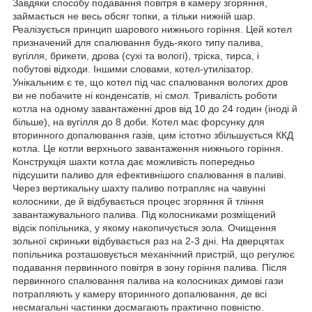
Завдяки способу подавання повітря в камеру згоряння,
займається не весь обсяг топки, а тільки нижній шар.
Реалізується принцип шарового нижнього горіння. Цей котел
призначений для спалювання будь-якого типу палива,
вугілля, брикети, дрова (сухі та вологі), тріска, тирса, і
побутові відходи. Іншими словами, котел-утилізатор.
Унікальним є те, що котел під час спалювання вологих дров
ви не побачите ні конденсатів, ні смол. Тривалість роботи
котла на одному завантаженні дров від 10 до 24 годин (іноді й
більше), на вугілля до 8 доби. Котел має форсунку для
вторинного допалювання газів, цим істотно збільшується ККД
котла. Це котли верхнього завантаження нижнього горіння.
Конструкція шахти котла дає можливість попередньо
підсушити паливо для ефективнішого спалювання в паливі.
Через вертикальну шахту паливо потрапляє на чавунні
колосники, де й відбувається процес згоряння й тління
завантажувального палива. Під колосниками розміщений
відсік попільника, у якому накопичується зола. Очищення
зольної скриньки відбувається раз на 2-3 дні. На дверцятах
попільника розташовується механічний пристрій, що регулює
подавання первинного повітря в зону горіння палива. Після
первинного спалювання палива на колосниках димові гази
потрапляють у камеру вторинного допалювання, де всі
несмагальні частинки досмагають практично повністю.