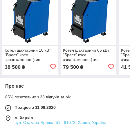
Котел шахтарний 10 кВт
Котел шахтарний 65 кВт
Коте
"Брест" косе
"Брест" косе
"Бре
завантаження (тип
завантаження (тип
зава
Холмова). 6 мм
Холмова). 6 мм
Холм
38 500
79 500
41 
₴
₴
Про нас
85% позитивних з 33 відгуків за рік
Працює з 11.08.2020
м. Харків
вул. Отакара Яроша, 51 , 61072, Харків, Україна