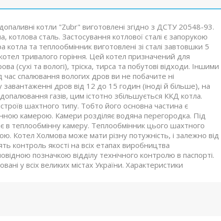
опаливні котли "Zubr" виготовлені згідно з ДСТУ 20548-93.
, котлова сталь. Застосування котлової сталі є запорукою
ра котла та теплообмінник виготовлені зі сталі завтовшки 5
 котел тривалого горіння. Цей котел призначений для
ва (сухі та вологі), тріска, тирса та побутові відходи. Іншими
ід час спалювання вологих дров ви не побачите ні
 завантаженні дров від 12 до 15 годин (іноді й більше), на
 допалювання газів, цим істотно збільшується ККД котла.
строїв шахтного типу. Тобто його основна частина є
нною камерою. Камери розділяє водяна перегородка. Під
яє в теплообмінну камеру. Теплообмінник цього шахтного
. Котел Холмова може мати різну потужність, і залежно від
ять контроль якості на всіх етапах виробництва
відною позначкою відділу технічного контролю в паспорті.
шовані у всіх великих містах України. Характеристики