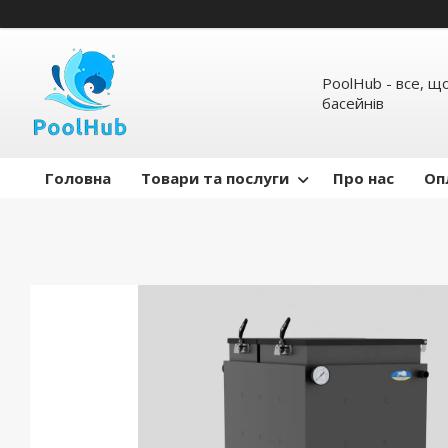
PoolHub - все, щ
басейнів
Головна
Товари та послуги
Про нас
Оп