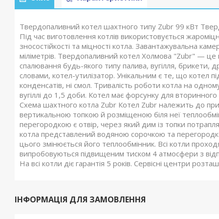
Твердопаливний котел шахтного типу Zubr 99 кВт Тверд
Під час виготовлення котлів використовується жароміцна
зносостійкості та міцності котла. Завантажувальна каме
міліметрів. Твердопаливний котел Холмова "Zubr" — це
спалювання будь-якого типу палива, вугілля, брикети, дро
словами, котел-утилізатор. Унікальним є те, що котел п
конденсатів, ні смол. Тривалість роботи котла на одному
вугіллі до 1,5 доби. Котел має форсунку для вторинного
Схема шахтного котла Zubr Котел Zubr належить до при
вертикальною топкою й розміщеною біля неї теплообмі
перегородкою є отвір, через який дим із топки потрапл
котла представлений водяною сорочкою та перегородкою
цього змінюється його теплообмінник. Всі котли проход
випробовуються підвищеним тиском 4 атмосфери з відпо
На всі котли діє гарантія 5 років. Сервісні центри розта
ІНФОРМАЦІЯ ДЛЯ ЗАМОВЛЕННЯ