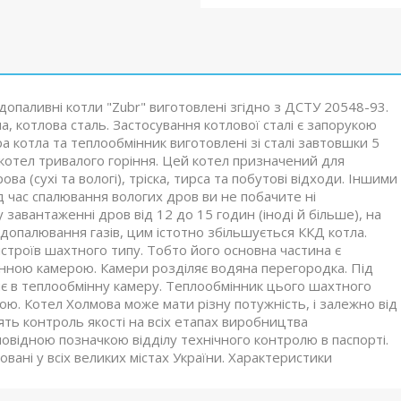
опаливні котли "Zubr" виготовлені згідно з ДСТУ 20548-93.
, котлова сталь. Застосування котлової сталі є запорукою
ра котла та теплообмінник виготовлені зі сталі завтовшки 5
 котел тривалого горіння. Цей котел призначений для
ва (сухі та вологі), тріска, тирса та побутові відходи. Іншими
ід час спалювання вологих дров ви не побачите ні
 завантаженні дров від 12 до 15 годин (іноді й більше), на
 допалювання газів, цим істотно збільшується ККД котла.
строїв шахтного типу. Тобто його основна частина є
нною камерою. Камери розділяє водяна перегородка. Під
яє в теплообмінну камеру. Теплообмінник цього шахтного
. Котел Холмова може мати різну потужність, і залежно від
ять контроль якості на всіх етапах виробництва
відною позначкою відділу технічного контролю в паспорті.
шовані у всіх великих містах України. Характеристики