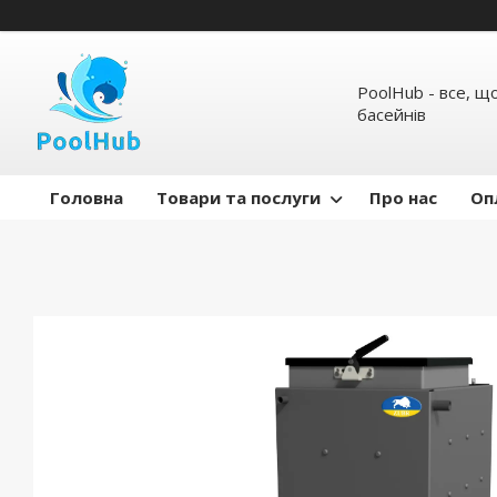
PoolHub - все, щ
басейнів
Головна
Товари та послуги
Про нас
Оп