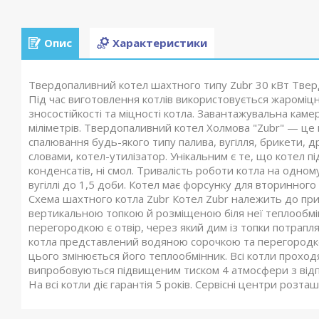
Опис
Характеристики
Твердопаливний котел шахтного типу Zubr 30 кВт Тверд
Під час виготовлення котлів використовується жароміцна
зносостійкості та міцності котла. Завантажувальна каме
міліметрів. Твердопаливний котел Холмова "Zubr" — це
спалювання будь-якого типу палива, вугілля, брикети, дро
словами, котел-утилізатор. Унікальним є те, що котел п
конденсатів, ні смол. Тривалість роботи котла на одному
вугіллі до 1,5 доби. Котел має форсунку для вторинного
Схема шахтного котла Zubr Котел Zubr належить до при
вертикальною топкою й розміщеною біля неї теплообмі
перегородкою є отвір, через який дим із топки потрапл
котла представлений водяною сорочкою та перегородкою
цього змінюється його теплообмінник. Всі котли проход
випробовуються підвищеним тиском 4 атмосфери з відпо
На всі котли діє гарантія 5 років. Сервісні центри розта