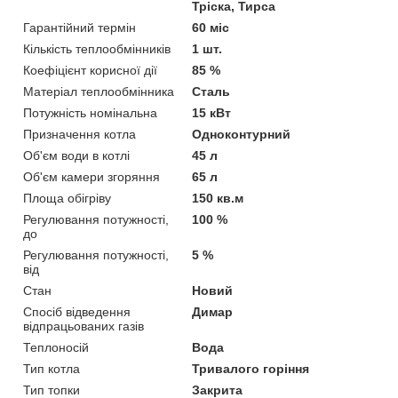
Тріска, Тирса
Гарантійний термін
60 міс
Кількість теплообмінників
1 шт.
Коефіцієнт корисної дії
85 %
Матеріал теплообмінника
Сталь
Потужність номінальна
15 кВт
Призначення котла
Одноконтурний
Об'єм води в котлі
45 л
Об'єм камери згоряння
65 л
Площа обігріву
150 кв.м
Регулювання потужності,
100 %
до
Регулювання потужності,
5 %
від
Стан
Новий
Спосіб відведення
Димар
відпрацьованих газів
Теплоносій
Вода
Тип котла
Тривалого горіння
Тип топки
Закрита