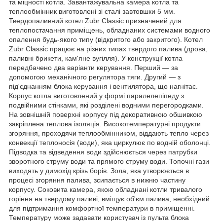
та міцності котла. Завантажувальна камера котла та
теплообмінник виготовлені зі сталі завтовшки 5 мм.
Твердопаливний котел Zubr Classic призначений для
теплопостачання приміщень, обладнаних системами водного
опалення будь-якого типу (відкритого або закритого). Котел
Zubr Classic працює на різних типах твердого палива (дрова,
паливні брикети, кам'яне вугілля). У конструкції котла
передбачено два варіанти керування. Перший — за
допомогою механічного регулятора тяги. Другий — з
під'єднанням блока керування і вентилятора, що нагнітає.
Корпус котла виготовлений у формі паралелепіпеду з
подвійними стінками, які розділені водними перегородками.
На зовнішній поверхні корпусу під декоративною обшивкою
закріплена теплова ізоляція. Високотемпературні продукти
згоряння, проходячи теплообмінником, віддають тепло через
конвекції теплоносія (води), яка циркулює по водній оболонці.
Підводка та відведення води здійснюється через патрубки
зворотного струму води та прямого струму води. Топочні гази
виходять у димохід крізь борів. Зола, яка утворюється в
процесі згоряння палива, зсипається в нижню частину
корпусу. Соковита камера, якою обладнані котли тривалого
горіння на твердому паливі, вміщує об'єм палива, необхідний
для підтримання комфортної температури в приміщенні.
Температуру може задавати користувач із пульта блока