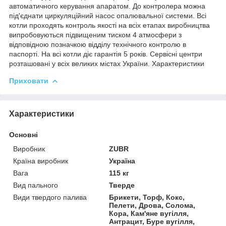
автоматичного керування апаратом. До контролера можна
під'єднати циркуляційний насос опалювальної системи. Всі
котли проходять контроль якості на всіх етапах виробництва
випробовуються підвищеним тиском 4 атмосфери з
відповідною позначкою відділу технічного контролю в
паспорті. На всі котли діє гарантія 5 років. Сервісні центри
розташовані у всіх великих містах України. Характеристики
Приховати
Характеристики
Основні
Виробник
ZUBR
Країна виробник
Україна
Вага
115 кг
Вид пального
Тверде
Види твердого палива
Брикети, Торф, Кокс,
Пелети, Дрова, Солома,
Кора, Кам'яне вугілля,
Антрацит, Буре вугілля,