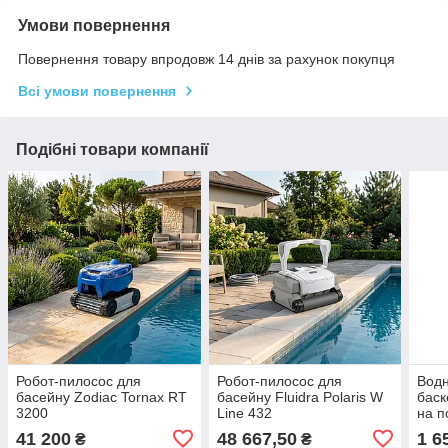
Умови повернення
Повернення товару впродовж 14 днів за рахунок покупця
Всі умови повернення
Подібні товари компанії
Робот-пилосос для
Робот-пилосос для
Водн
басейну Zodiac Tornax RT
басейну Fluidra Polaris W
баск
3200
Line 432
на п
41 200
48 667,50
1 6
₴
₴