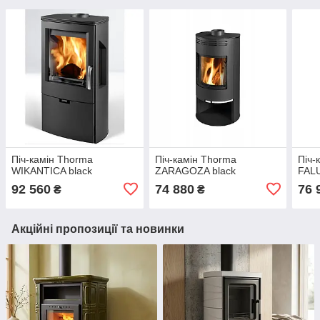
Піч-камін Thorma
Піч-камін Thorma
Піч-
WIKANTICA black
ZARAGOZA black
FALU
92 560
74 880
76 
₴
₴
Акційні пропозиції та новинки