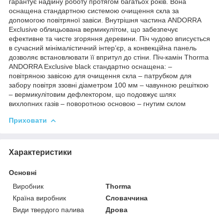
гарантує надійну роботу протягом багатьох років. Вона
оснащена стандартною системою очищення скла за
допомогою повітряної завіси. Внутрішня частина ANDORRA
Exclusive облицьована вермикулітом, що забезпечує
ефективне та чисте згоряння деревини. Піч чудово вписується
в сучасний мінімалістичний інтер’єр, а конвекційна панель
дозволяє встановлювати її впритул до стіни. Піч-камін Thorma
ANDORRA Exclusive black стандартно оснащена: –
повітряною завісою для очищення скла – патрубком для
забору повітря ззовні діаметром 100 мм – чавунною решіткою
– вермикулітовим дефлектором, що подовжує шлях
вихлопних газів – поворотною основою – гнутим склом
Приховати
Характеристики
Основні
Виробник
Thorma
Країна виробник
Словаччина
Види твердого палива
Дрова