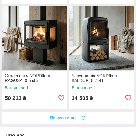
Сталева піч NORDflam
Чавунна піч NORDflam
RAGUSA, 9,5 кВт
BALDUR, 5,7 кВт
В наявності
В наявності
50 213
34 505
₴
₴
Показати ще
Про нас