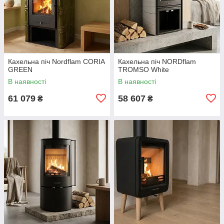
Кахельна піч Nordflam CORIA
Кахельна піч NORDflam
GREEN
TROMSO White
В наявності
В наявності
61 079
58 607
₴
₴