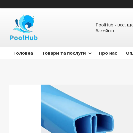
PoolHub - все, щ
басейнів
Головна
Товари та послуги
Про нас
Оп