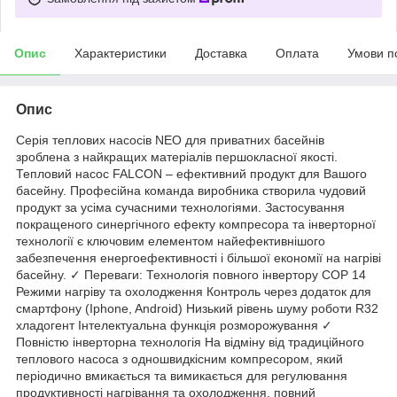
Опис
Характеристики
Доставка
Оплата
Умови п
Опис
Серія теплових насосів NEO для приватних басейнів
зроблена з найкращих матеріалів першокласної якості.
Тепловий насос FALCON – ефективний продукт для Вашого
басейну. Професійна команда виробника створила чудовий
продукт за усіма сучасними технологіями. Застосування
покращеного синергічного ефекту компресора та інверторної
технології є ключовим елементом найефективнішого
забезпечення енергоефективності і більшої економії на нагріві
басейну. ✓ Переваги: Технологія повного інвертору COP 14
Режими нагріву та охолодження Контроль через додаток для
смартфону (Iphone, Android) Низький рівень шуму роботи R32
хладогент Інтелектуальна функція розморожування ✓
Повністю інверторна технологія На відміну від традиційного
теплового насоса з одношвидкісним компресором, який
періодично вмикається та вимикається для регулювання
продуктивності нагрівання та охолодження, повний