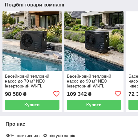
Подібні товари компанії
Басейновий тепловий
Басейновий тепловий
Басе
насос до 70 м³ NEO
насос до 90 м³ NEO
насо
інверторний Wi-Fi.
інверторний Wi-Fi.
інве
Підходить для обігріву та
Підходить для обігріву та
220V
98 580
109 342
72 
₴
₴
охолодження.
охолодження.
обіг
Купити
Купити
Про нас
85% позитивних з 33 відгуків за рік