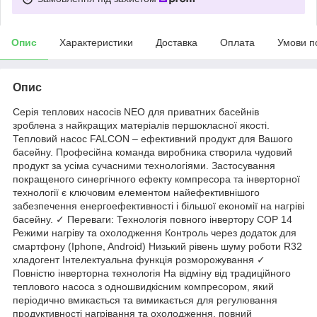
Опис
Характеристики
Доставка
Оплата
Умови п
Опис
Серія теплових насосів NEO для приватних басейнів
зроблена з найкращих матеріалів першокласної якості.
Тепловий насос FALCON – ефективний продукт для Вашого
басейну. Професійна команда виробника створила чудовий
продукт за усіма сучасними технологіями. Застосування
покращеного синергічного ефекту компресора та інверторної
технології є ключовим елементом найефективнішого
забезпечення енергоефективності і більшої економії на нагріві
басейну. ✓ Переваги: Технологія повного інвертору COP 14
Режими нагріву та охолодження Контроль через додаток для
смартфону (Iphone, Android) Низький рівень шуму роботи R32
хладогент Інтелектуальна функція розморожування ✓
Повністю інверторна технологія На відміну від традиційного
теплового насоса з одношвидкісним компресором, який
періодично вмикається та вимикається для регулювання
продуктивності нагрівання та охолодження, повний