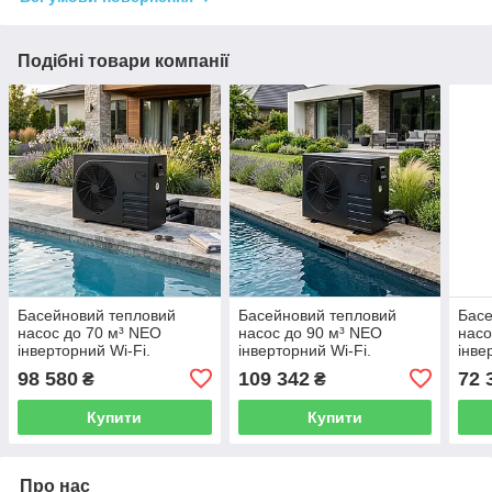
Подібні товари компанії
Басейновий тепловий
Басейновий тепловий
Басе
насос до 70 м³ NEO
насос до 90 м³ NEO
насо
інверторний Wi-Fi.
інверторний Wi-Fi.
інве
Підходить для обігріву та
Підходить для обігріву та
220V
98 580
109 342
72 
₴
₴
охолодження.
охолодження.
обіг
Купити
Купити
Про нас