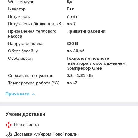
Wi-Fi модуль
Да
Інвертор
Так
Потужність
7 кВт
Потужність обігрівання, кВт
до 7
Призначення теплового
Приватні басейни
насоса
Напруга основна
220 В
Обсяг басейну
до 30 м³
Особливості
Технологія повного
інвертора з охолодженням.
Компресор Gree
Споживана потужність
0.2 - 1.21 кВт
Температура роботи (°C)
до -7
Приховати
Умови доставки
Нова Пошта
Доставка кур'єром Нової пошти