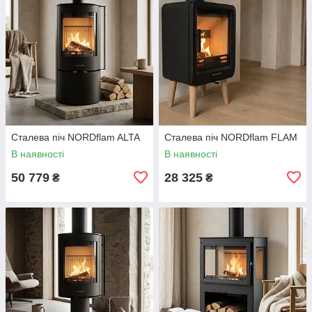
Сталева піч NORDflam ALTA
Сталева піч NORDflam FLAM
В наявності
В наявності
50 779
28 325
₴
₴