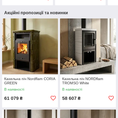
Акційні пропозиції та новинки
Кахельна піч Nordflam CORIA
Кахельна піч NORDflam
GREEN
TROMSO White
В наявності
В наявності
61 079
58 607
₴
₴