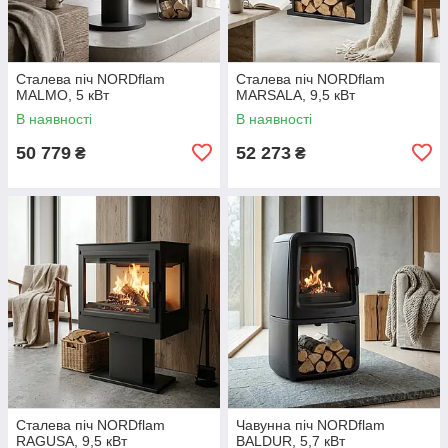
Сталева піч NORDflam
Сталева піч NORDflam
MALMO, 5 кВт
MARSALA, 9,5 кВт
В наявності
В наявності
50 779
52 273
₴
₴
Сталева піч NORDflam
Чавунна піч NORDflam
RAGUSA, 9,5 кВт
BALDUR, 5,7 кВт