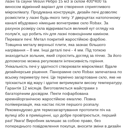
лазні та сауни Vesuvi Ребро 15 м3 зі склом 400*400 та
виносом відмінний варіант для створення сприятливого
мікроклімату. Продумана конструкція, дизайн печі дозволяє
розмістити у лазні будь-якого типу. У дверцятах натопочному
каналі вбудовано німецьке вогнетривке скло Robax. За
рахунок розміру скла відкривається великий кут огляду на
полум'я, що робить піч для лазні повноцінним каміном.
Переваги печі: Метал покритий жаростійкою фарбою.
Товщина металу верхньої плити, яка зазнає більшого
нагрівання – 8 мм. Інші деталі печі - 4 мм. Під топкою
знаходиться зольник, який спростить догляд за піччю. За його
допомогою можна регулювати інтенсивність горіння.
Унікальність печі у здатності створювати мікроклімат. Вдале
дизайнерське рішення. Панорамне скло Robax запечатана по
всьому периметру печі. Це термічно загартоване скло, яке не
тріскається від жару і здатне витримувати високу температуру.
Гарантія 12 місяців. Виготовляється майстрами з
багаторічним досвідом. Пекти пофарбована
кремнійорганічною жаростійкою емаллю. Повна
полімеризація, яка настає після першого розпалу.
Рекомендуємо для термозагартування протопити піч на
вулиці або в приміщенні, що добре провітрюється, перший
раз! Увага! Виробник залишає за собою право, без
попереднього повідомлення покупця, вносити зміни в дизайн