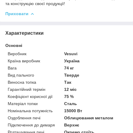
та конструкцію своєї продукції!
Приховати
Характеристики
Основні
Виробник
Vesuvi
Країна виробник
Україна
Вага
74 кг
Вид пального
Тверде
Виносна топка
Так
Гарантійний термін
12 міс
Коефіцієнт корисної дії
75 %
Матеріал топки
Сталь
Номінальна потужність
15000 Вт
Оздоблення печі
Облицювання металом
Підключення до димаря
Верхнє
Розташування печі
Окремо стоїть