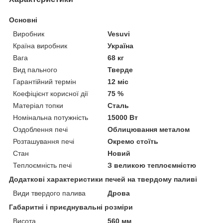
Основні
Виробник
Vesuvi
Країна виробник
Україна
Вага
68 кг
Вид пального
Тверде
Гарантійний термін
12 міс
Коефіцієнт корисної дії
75 %
Матеріал топки
Сталь
Номінальна потужність
15000 Вт
Оздоблення печі
Облицювання металом
Розташування печі
Окремо стоїть
Стан
Новий
Теплоємність печі
З великою теплоємністю
Додаткові характеристики печей на твердому паливі
Види твердого палива
Дрова
Габаритні і приєднувальні розміри
Висота
560 мм