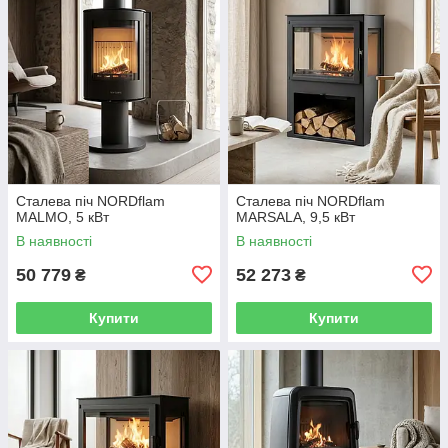
Сталева піч NORDflam
Сталева піч NORDflam
MALMO, 5 кВт
MARSALA, 9,5 кВт
В наявності
В наявності
50 779
52 273
₴
₴
Купити
Купити