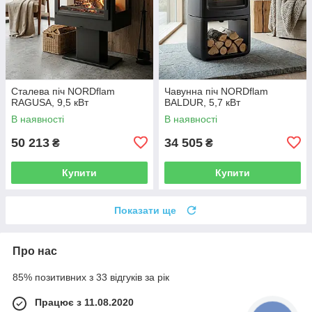
Сталева піч NORDflam
Чавунна піч NORDflam
RAGUSA, 9,5 кВт
BALDUR, 5,7 кВт
В наявності
В наявності
50 213
34 505
₴
₴
Купити
Купити
Показати ще
Про нас
85% позитивних з 33 відгуків за рік
Працює з 11.08.2020