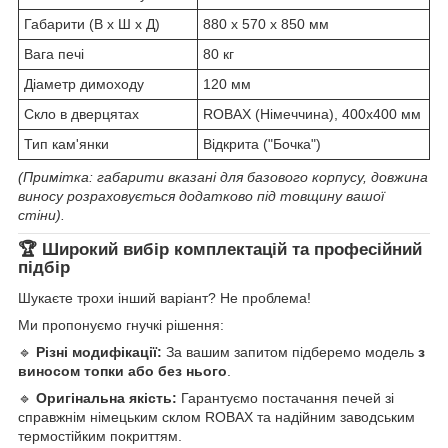
Габарити (В х Ш х Д)
880 х 570 х 850 мм
Вага печі
80 кг
Діаметр димоходу
120 мм
Скло в дверцятах
ROBAX (Німеччина), 400х400 мм
Тип кам'янки
Відкрита ("Бочка")
(Примітка: габарити вказані для базового корпусу, довжина
виносу розраховується додатково під товщину вашої
стіни).
🏆 Широкий вибір комплектацій та професійний
підбір
Шукаєте трохи інший варіант? Не проблема!
Ми пропонуємо гнучкі рішення:
🔹
Різні модифікації:
За вашим запитом підберемо модель
з
виносом топки або без нього
.
🔹
Оригінальна якість:
Гарантуємо постачання печей зі
справжнім німецьким склом ROBAX та надійним заводським
термостійким покриттям.