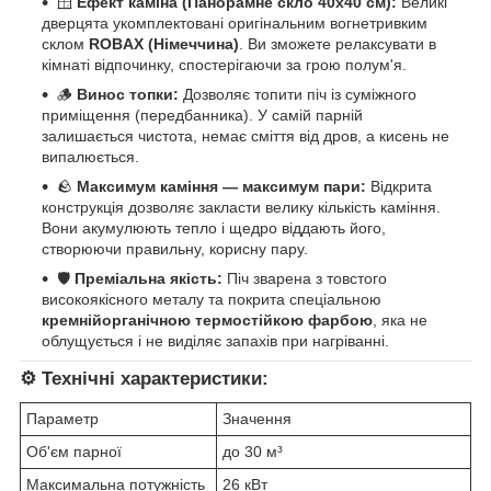
🪟
Ефект каміна (Панорамне скло 40х40 см):
Великі
дверцята укомплектовані оригінальним вогнетривким
склом
ROBAX (Німеччина)
. Ви зможете релаксувати в
кімнаті відпочинку, спостерігаючи за грою полум'я.
🪵
Винос топки:
Дозволяє топити піч із суміжного
приміщення (передбанника). У самій парній
залишається чистота, немає сміття від дров, а кисень не
випалюється.
🪨
Максимум каміння — максимум пари:
Відкрита
конструкція дозволяє закласти велику кількість каміння.
Вони акумулюють тепло і щедро віддають його,
створюючи правильну, корисну пару.
🛡️
Преміальна якість:
Піч зварена з товстого
високоякісного металу та покрита спеціальною
кремнійорганічною термостійкою фарбою
, яка не
облущується і не виділяє запахів при нагріванні.
⚙️ Технічні характеристики:
Параметр
Значення
Об'єм парної
до 30 м³
Максимальна потужність
26 кВт