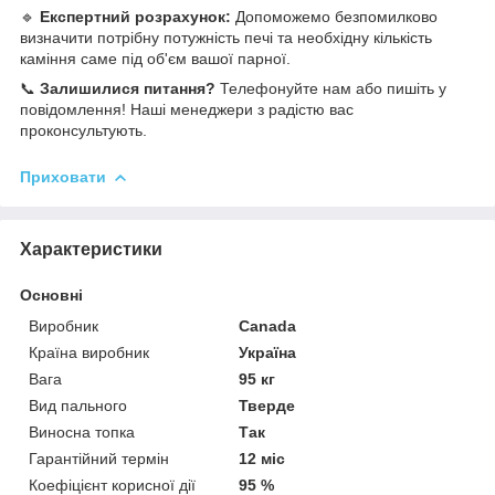
🔹
Експертний розрахунок:
Допоможемо безпомилково
визначити потрібну потужність печі та необхідну кількість
каміння саме під об'єм вашої парної.
📞
Залишилися питання?
Телефонуйте нам або пишіть у
повідомлення! Наші менеджери з радістю вас
проконсультують.
Приховати
Характеристики
Основні
Виробник
Canada
Країна виробник
Україна
Вага
95 кг
Вид пального
Тверде
Виносна топка
Так
Гарантійний термін
12 міс
Коефіцієнт корисної дії
95 %