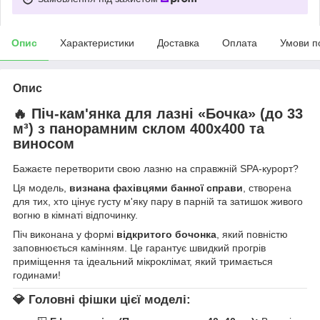
Опис
Характеристики
Доставка
Оплата
Умови п
Опис
🔥 Піч-кам'янка для лазні «Бочка» (до 33
м³) з панорамним склом 400х400 та
виносом
Бажаєте перетворити свою лазню на справжній SPA-курорт?
Ця модель,
визнана фахівцями банної справи
, створена
для тих, хто цінує густу м'яку пару в парній та затишок живого
вогню в кімнаті відпочинку.
Піч виконана у формі
відкритого бочонка
, який повністю
заповнюється камінням. Це гарантує швидкий прогрів
приміщення та ідеальний мікроклімат, який тримається
годинами!
💎 Головні фішки цієї моделі: