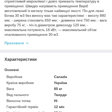
сприятливий мікроклімат і довго тримають температуру в
приміщенні. Швидко нагрівають приміщення Виріб
виготовлений із металу тільки найвищої якості. Піч для лазні
Бочка 30 м3 без виносу має такі характеристики: - висоту 880
мм; - ширина становить 650 мм; - довжина печі 750 мм; - вага
виробу 75 кг; - піч із діаметром димоходу 120 мм; -
максимальна потужність 18 кВт; — максимальний об'єм
опалюваного приміщення 30 м3.
Приховати
Характеристики
Основні
Виробник
Canada
Країна виробник
Україна
Вага
85 кг
Вид пального
Тверде
Виносна топка
Ні
Гарантійний термін
12 міс