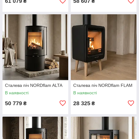
61 079
58 607
₴
₴
Сталева піч NORDflam ALTA
Сталева піч NORDflam FLAM
В наявності
В наявності
50 779
28 325
₴
₴