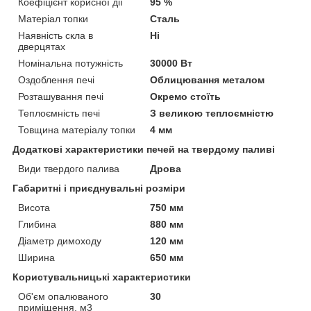
Коефіцієнт корисної дії
95 %
Матеріал топки
Сталь
Наявність скла в
Ні
дверцятах
Номінальна потужність
30000 Вт
Оздоблення печі
Облицювання металом
Розташування печі
Окремо стоїть
Теплоємність печі
З великою теплоємністю
Товщина матеріалу топки
4 мм
Додаткові характеристики печей на твердому паливі
Види твердого палива
Дрова
Габаритні і приєднувальні розміри
Висота
750 мм
Глибина
880 мм
Діаметр димоходу
120 мм
Ширина
650 мм
Користувальницькі характеристики
Об'єм опалюваного
30
приміщення, м3