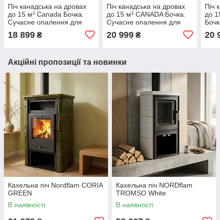
Піч канадська на дровах
Піч канадська на дровах
Піч 
до 15 м³ Canada Бочка.
до 15 м³ CANADA Бочка.
до 1
Сучасне опалення для
Сучасне опалення для
Бочк
лазні з виносом зі сталі 15
лазні без виносу зі склом
для 
18 899
20 999
20 
₴
₴
кВт
зі сталі 15 кВт
скло
Акційні пропозиції та новинки
Кахельна піч Nordflam CORIA
Кахельна піч NORDflam
GREEN
TROMSO White
В наявності
В наявності