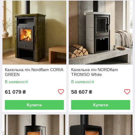
Кахельна піч Nordflam CORIA
Кахельна піч NORDflam
GREEN
TROMSO White
В наявності
В наявності
61 079
58 607
₴
₴
Купити
Купити