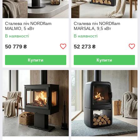
Сталева піч NORDflam
Сталева піч NORDflam
MALMO, 5 кВт
MARSALA, 9,5 кВт
В наявності
В наявності
50 779
52 273
₴
₴
Купити
Купити