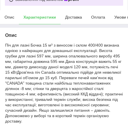
Опис
Характеристики
Доставка
Оплата
Умови 
Опис
Піч для лазні Бочка 15 м³ з виносом і склом 400/400 визнана
однією з найкращих для домашньої експлуатації. Висота
грубки для лазні 597 мм, ширина опалювального виробу 495
мм, габаритна довжина 595 мм.Дана конструкція важить 55 кг
мм, діаметр димоходу даної моделі 120 мм, потужність печі
15 кВтДров'яна піч Canada оптимально підійде для невеликої
парильні об'ємом до 15 куб. Переваги печей кам'янок від
"CANADA" товщина стали найбільш теплонавантажених
ділянок -8 мм; стінки та дверцята з жаростійкої сталі
товщиною-4 мм; ефективність (високий ККД віддачі); практичні
у використанні; тривалий термін служби; висока безпека під
час експлуатації; виготовлені із високоякісної сировини;
сучасний дизайн. Якщо залишилися питання – дзвоніть.
Допоможемо у виборі та в короткий термін організуємо
доставку.