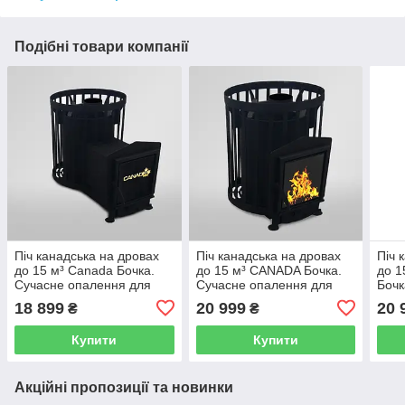
Подібні товари компанії
Піч канадська на дровах
Піч канадська на дровах
Піч 
до 15 м³ Canada Бочка.
до 15 м³ CANADA Бочка.
до 1
Сучасне опалення для
Сучасне опалення для
Бочк
лазні з виносом зі сталі 15
лазні без виносу зі склом
для 
18 899
20 999
20 
₴
₴
кВт
зі сталі 15 кВт
скло
Купити
Купити
Акційні пропозиції та новинки