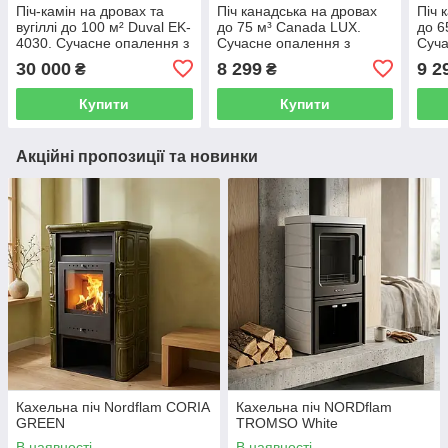
Піч-камін на дровах та
Піч канадська на дровах
Піч 
вугіллі до 100 м² Duval EK-
до 75 м³ Canada LUX.
до 6
4030. Сучасне опалення з
Сучасне опалення з
Суча
варильною поверхнею із
теплоакумулятором та
тепл
30 000
8 299
9 2
₴
₴
чавуну 9 кВт Турція
конфоркою зі сталі 6 кВт
захи
кожу
Купити
Купити
Акційні пропозиції та новинки
Кахельна піч Nordflam CORIA
Кахельна піч NORDflam
GREEN
TROMSO White
В наявності
В наявності