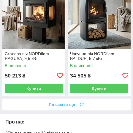
Сталева піч NORDflam
Чавунна піч NORDflam
RAGUSA, 9,5 кВт
BALDUR, 5,7 кВт
В наявності
В наявності
50 213
34 505
₴
₴
Купити
Купити
Показати ще
Про нас
85% позитивних з 33 відгуків за рік