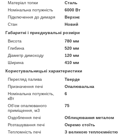
Матеріал топки
Сталь
Номінальна потужність
6000 Вт
Підключення до димаря
Верхнє
Стан
Новий
Габаритні і приєднувальні розміри
Висота
780 мм
Глибина
520 мм
Діаметр димоходу
120 мм
Ширина
410 мм
Користувальницькі характеристики
Перегляд палива
Тверде
Призначення печі
Опалювальна
Номінальна потужність,
6
кВт
Об'єм опалюваного
75
приміщення, м3
Оздоблення печі
Облицювання металом
Розташування печі
Окремо стоїть
Тепломність печі
З великою теплоємністю