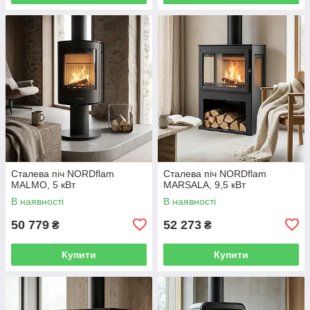
Сталева піч NORDflam
Сталева піч NORDflam
MALMO, 5 кВт
MARSALA, 9,5 кВт
В наявності
В наявності
50 779
52 273
₴
₴
Купити
Купити