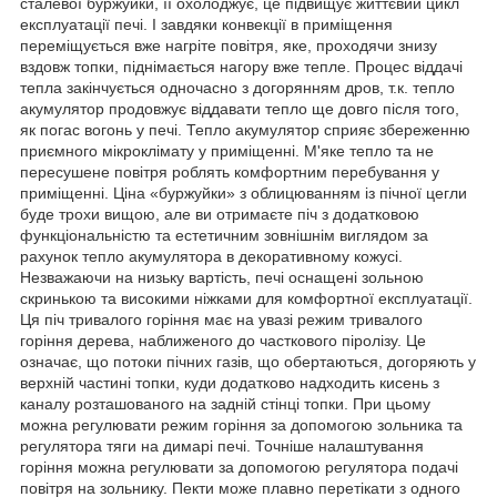
сталевої буржуйки, її охолоджує, це підвищує життєвий цикл
експлуатації печі. І завдяки конвекції в приміщення
переміщується вже нагріте повітря, яке, проходячи знизу
вздовж топки, піднімається нагору вже тепле. Процес віддачі
тепла закінчується одночасно з догорянням дров, т.к. тепло
акумулятор продовжує віддавати тепло ще довго після того,
як погас вогонь у печі. Тепло акумулятор сприяє збереженню
приємного мікроклімату у приміщенні. М'яке тепло та не
пересушене повітря роблять комфортним перебування у
приміщенні. Ціна «буржуйки» з облицюванням із пічної цегли
буде трохи вищою, але ви отримаєте піч з додатковою
функціональністю та естетичним зовнішнім виглядом за
рахунок тепло акумулятора в декоративному кожусі.
Незважаючи на низьку вартість, печі оснащені зольною
скринькою та високими ніжками для комфортної експлуатації.
Ця піч тривалого горіння має на увазі режим тривалого
горіння дерева, наближеного до часткового піролізу. Це
означає, що потоки пічних газів, що обертаються, догоряють у
верхній частині топки, куди додатково надходить кисень з
каналу розташованого на задній стінці топки. При цьому
можна регулювати режим горіння за допомогою зольника та
регулятора тяги на димарі печі. Точніше налаштування
горіння можна регулювати за допомогою регулятора подачі
повітря на зольнику. Пекти може плавно перетікати з одного