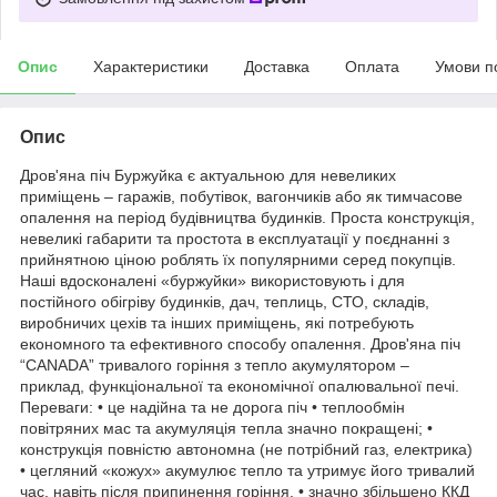
Опис
Характеристики
Доставка
Оплата
Умови п
Опис
Дров'яна піч Буржуйка є актуальною для невеликих
приміщень – гаражів, побутівок, вагончиків або як тимчасове
опалення на період будівництва будинків. Проста конструкція,
невеликі габарити та простота в експлуатації у поєднанні з
прийнятною ціною роблять їх популярними серед покупців.
Наші вдосконалені «буржуйки» використовують і для
постійного обігріву будинків, дач, теплиць, СТО, складів,
виробничих цехів та інших приміщень, які потребують
економного та ефективного способу опалення. Дров'яна піч
“CANADA” тривалого горіння з тепло акумулятором –
приклад, функціональної та економічної опалювальної печі.
Переваги: • це надійна та не дорога піч • теплообмін
повітряних мас та акумуляція тепла значно покращені; •
конструкція повністю автономна (не потрібний газ, електрика)
• цегляний «кожух» акумулює тепло та утримує його тривалий
час, навіть після припинення горіння. • значно збільшено ККД