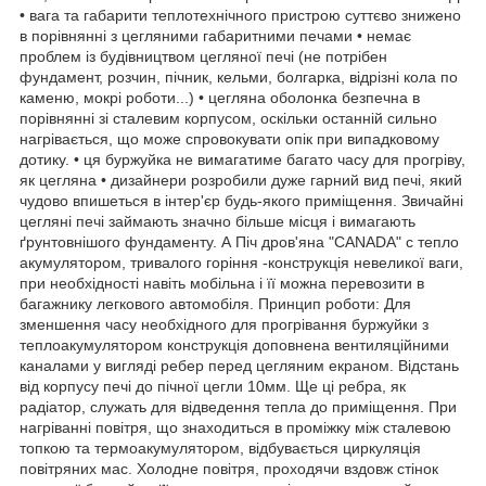
• вага та габарити теплотехнічного пристрою суттєво знижено
в порівнянні з цегляними габаритними печами • немає
проблем із будівництвом цегляної печі (не потрібен
фундамент, розчин, пічник, кельми, болгарка, відрізні кола по
каменю, мокрі роботи...) • цегляна оболонка безпечна в
порівнянні зі сталевим корпусом, оскільки останній сильно
нагрівається, що може спровокувати опік при випадковому
дотику. • ця буржуйка не вимагатиме багато часу для прогріву,
як цегляна • дизайнери розробили дуже гарний вид печі, який
чудово впишеться в інтер'єр будь-якого приміщення. Звичайні
цегляні печі займають значно більше місця і вимагають
ґрунтовнішого фундаменту. А Піч дров'яна "CANADA" c тепло
акумулятором, тривалого горіння -конструкція невеликої ваги,
при необхідності навіть мобільна і її можна перевозити в
багажнику легкового автомобіля. Принцип роботи: Для
зменшення часу необхідного для прогрівання буржуйки з
теплоакумулятором конструкція доповнена вентиляційними
каналами у вигляді ребер перед цегляним екраном. Відстань
від корпусу печі до пічної цегли 10мм. Ще ці ребра, як
радіатор, служать для відведення тепла до приміщення. При
нагріванні повітря, що знаходиться в проміжку між сталевою
топкою та термоакумулятором, відбувається циркуляція
повітряних мас. Холодне повітря, проходячи вздовж стінок