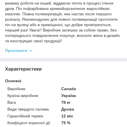
режиму роботи на інший, віддаючи тепло в процесі тління
дров. Піч пофарбована кремнійорганічною жаростійкою
емаллю. Повна полімеризація, яка настає після першого
розпалу. Рекомендуємо для повної полімеризації протопити
піч на вулиці або в приміщенні, що добре провітрюється,
перший раз! Увага!! Виробник залишає за собою право, без
попереднього повідомлення покупця, вносити зміни в дизайн
та конструкцію своєї продукції!
Приховати
Характеристики
Основні
Виробник
Canada
Країна виробник
Україна
Вага
78 кг
Види твердого палива
Дрова
Гарантійний термін
12 міс
Коефіцієнт корисної дії
75 %