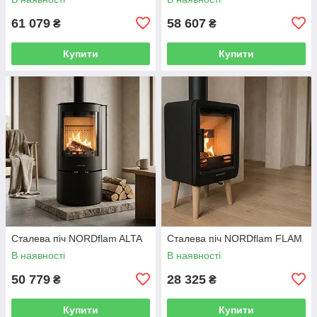
61 079
58 607
₴
₴
Купити
Купити
Сталева піч NORDflam ALTA
Сталева піч NORDflam FLAM
В наявності
В наявності
50 779
28 325
₴
₴
Купити
Купити