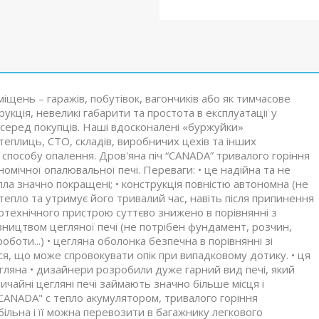
щень – гаражів, побутівок, вагончиків або як тимчасове
укція, невеликі габарити та простота в експлуатації у
серед покупців. Наші вдосконалені «буржуйки»
 теплиць, СТО, складів, виробничих цехів та інших
способу опалення. Дров'яна піч “CANADA” тривалого горіння
омічної опалювальної печі. Переваги: • це надійна та не
епла значно покращені; • конструкція повністю автономна (не
тепло та утримує його тривалий час, навіть після припинення
лотехнічного пристрою суттєво знижено в порівнянні з
вництвом цегляної печі (не потрібен фундамент, розчин,
роботи...) • цегляна оболонка безпечна в порівнянні зі
ся, що може спровокувати опік при випадковому дотику. • ця
егляна • дизайнери розробили дуже гарний вид печі, який
ичайні цегляні печі займають значно більше місця і
CANADA" c тепло акумулятором, тривалого горіння
більна і її можна перевозити в багажнику легкового