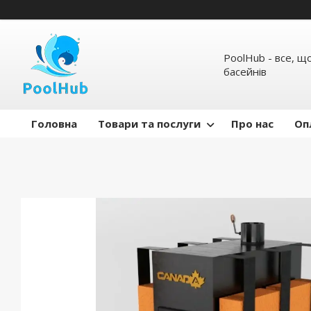
PoolHub - все, щ
басейнів
Головна
Товари та послуги
Про нас
Оп