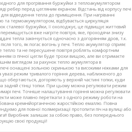
хідного для прогрівання буржуйки з теплоакумулятором
ді ребер перед цегляним екраном. Відстань від корпусу печі
ь для відведення тепла до приміщення. При нагріванні
ою та термоакумулятором, відбувається циркуляція
нок сталевої буржуйки, її охолоджує, це підвищує життєвий
я переміщується вже нагріте повітря, яке, проходячи знизу
ддачі тепла закінчується одночасно з догорянням дров, т.к.
сля того, як погас вогонь у печі. Тепло акумулятор сприяє
ке тепло та не пересушене повітря роблять комфортним
нням із пічної цегли буде трохи вищою, але ви отримаєте
ішнім виглядом за рахунок тепло акумулятора в
 печі оснащені зольною скринькою та високими ніжками для
на увазі режим тривалого горіння дерева, наближеного до
в, що обертаються, догоряють у верхній частині топки, куди
а задній стінці топки. При цьому можна регулювати режим
димарі печі. Точніше налаштування горіння можна регулювати
Пекти може плавно перетікати з одного режиму роботи на
арбована кремнійорганічною жаростійкою емаллю. Повна
ендуємо для повної полімеризації протопити піч на вулиці або
ага!! Виробник залишає за собою право, без попереднього
укцію своєї продукції!