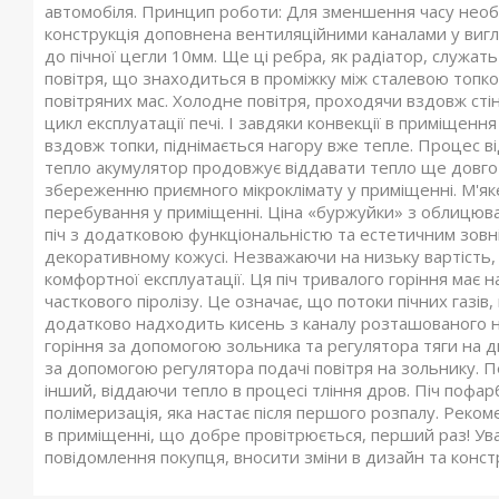
автомобіля. Принцип роботи: Для зменшення часу необ
конструкція доповнена вентиляційними каналами у вигля
до пічної цегли 10мм. Ще ці ребра, як радіатор, служат
повітря, що знаходиться в проміжку між сталевою топк
повітряних мас. Холодне повітря, проходячи вздовж сті
цикл експлуатації печі. І завдяки конвекції в приміщенн
вздовж топки, піднімається нагору вже тепле. Процес ві
тепло акумулятор продовжує віддавати тепло ще довго пі
збереженню приємного мікроклімату у приміщенні. М'я
перебування у приміщенні. Ціна «буржуйки» з облицюва
піч з додатковою функціональністю та естетичним зовн
декоративному кожусі. Незважаючи на низьку вартість,
комфортної експлуатації. Ця піч тривалого горіння має 
часткового піролізу. Це означає, що потоки пічних газі
додатково надходить кисень з каналу розташованого н
горіння за допомогою зольника та регулятора тяги на 
за допомогою регулятора подачі повітря на зольнику. 
інший, віддаючи тепло в процесі тління дров. Піч поф
полімеризація, яка настає після першого розпалу. Реком
в приміщенні, що добре провітрюється, перший раз! Ув
повідомлення покупця, вносити зміни в дизайн та констр