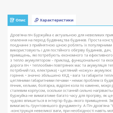
Опис
Характеристики
Дров'яна піч Буржуйка є актуальною для невеликих примі
опалення на період будівництва будинків. Проста констр
поєднанні з прийнятною ціною роблять їх популярними 
використовують і для постійного обігріву будинків, дач,
приміщень, які потребують економного та ефективного 
з тепло акумулятором – приклад, функціональної та екон
дорога піч • теплообмін повітряних мас та акумуляція т
потрібний газ, електрика) • цегляний «кожух» акумулює 
горіння. • значно збільшено ККД • вага та габарити теп
цегляними габаритними печами • немає проблем із буді
пічник, кельми, болгарка, відрізні кола по каменю, мокрі 
сталевим корпусом, оскільки останній сильно нагріваєть
буржуйка не вимагатиме багато часу для прогріву, як ц
чудово впишеться в інтер'єр будь-якого приміщення. Зв
вимагають ґрунтовнішого фундаменту. А Піч дров'яна "
-конструкція невеликої ваги, при необхідності навіть мо