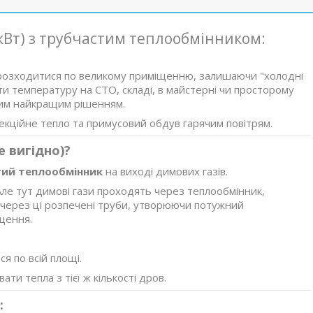
 кВт) з трубчастим теплообмінником:
о розходитися по великому приміщенню, залишаючи "холодні
и температуру на СТО, складі, в майстерні чи просторому
им найкращим рішенням.
векційне тепло та примусовий обдув гарячим повітрям.
е вигідно)?
ий теплообмінник
на виході димових газів.
 Але тут димові гази проходять через теплообмінник,
 через ці розпечені труби, утворюючи потужний
щення.
я по всій площі.
ти тепла з тієї ж кількості дров.
: