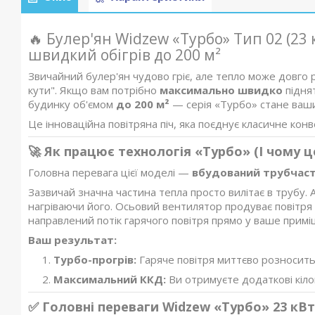
🔥 Булер'ян Widzew «Турбо» Тип 02 (23
швидкий обігрів до 200 м²
Звичайний булер'ян чудово гріє, але тепло може довг
кути". Якщо вам потрібно
максимально швидко
піднят
будинку об'ємом
до 200 м²
— серія «Турбо» стане ваш
Це інноваційна повітряна піч, яка поєднує класичне кон
🚀 Як працює технологія «Турбо» (І чому ц
Головна перевага цієї моделі —
вбудований трубчаст
Зазвичай значна частина тепла просто вилітає в трубу.
нагріваючи його. Осьовий вентилятор продуває повітря
направлений потік гарячого повітря прямо у ваше примі
Ваш результат:
Турбо-прогрів:
Гаряче повітря миттєво розноситьс
Максимальний ККД:
Ви отримуєте додаткові кілова
✅ Головні переваги Widzew «Турбо» 23 кВт