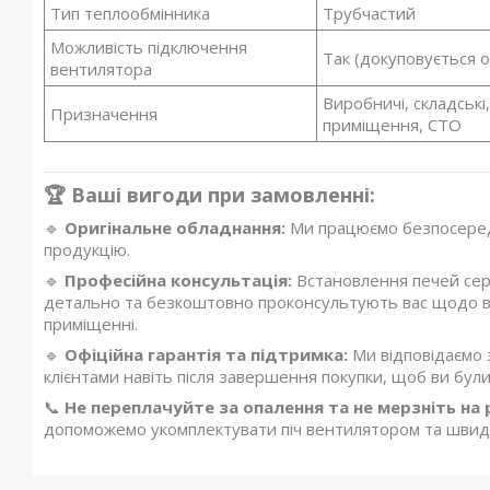
Тип теплообмінника
Трубчастий
Можливість підключення
Так (докуповується 
вентилятора
Виробничі, складські
Призначення
приміщення, СТО
🏆 Ваші вигоди при замовленні:
🔹
Оригінальне обладнання:
Ми працюємо безпосеред
продукцію.
🔹
Професійна консультація:
Встановлення печей сері
детально та безкоштовно проконсультують вас щодо в
приміщенні.
🔹
Офіційна гарантія та підтримка:
Ми відповідаємо з
клієнтами навіть після завершення покупки, щоб ви були
📞
Не переплачуйте за опалення та не мерзніть на 
допоможемо укомплектувати піч вентилятором та швид