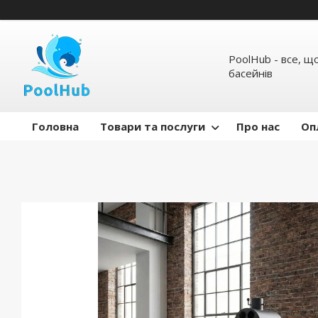
PoolHub - все, щ
басейнів
Головна
Товари та послуги
Про нас
Оп