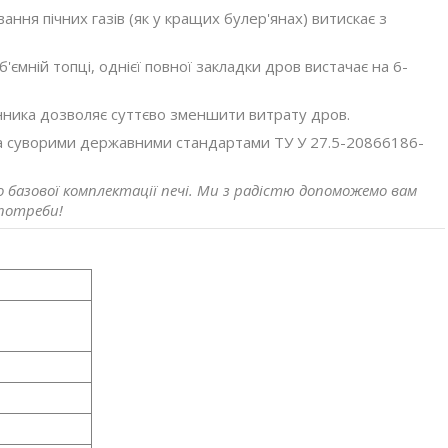
ння пічних газів (як у кращих булер'янах) витискає з
'ємній топці, однієї повної закладки дров вистачає на 6-
нника дозволяє суттєво зменшити витрату дров.
а суворими державними стандартами ТУ У 27.5-20866186-
базової комплектації печі. Ми з радістю допоможемо вам
 потреби!