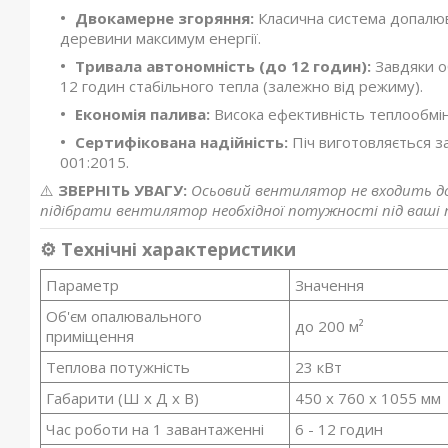
Двокамерне згоряння:
Класична система допалюва
деревини максимум енергії.
Тривала автономність (до 12 годин):
Завдяки об
12 годин стабільного тепла (залежно від режиму).
Економія палива:
Висока ефективність теплообмі
Сертифікована надійність:
Піч виготовляється з
001:2015.
⚠️
ЗВЕРНІТЬ УВАГУ:
Осьовий вентилятор не входить до 
підібрати вентилятор необхідної потужності під ваші
⚙️ Технічні характеристики
Параметр
Значення
Об'єм опалювального
до 200 м²
приміщення
Теплова потужність
23 кВт
Габарити (Ш х Д х В)
450 х 760 х 1055 мм
Час роботи на 1 завантаженні
6 - 12 годин