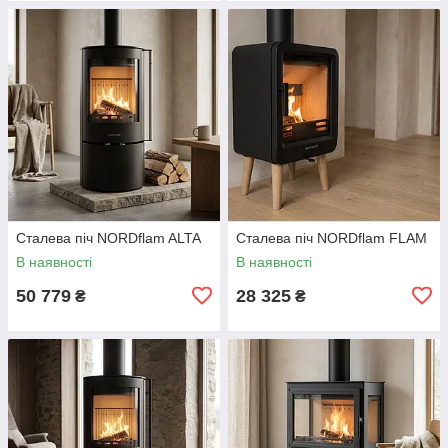
Сталева піч NORDflam ALTA
Сталева піч NORDflam FLAM
В наявності
В наявності
50 779
28 325
₴
₴