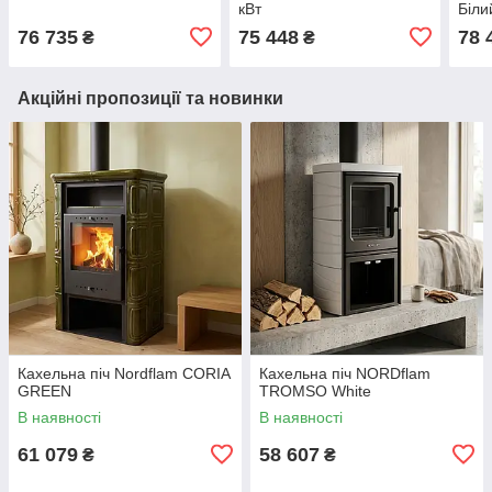
кВт
Біли
76 735
75 448
78 
₴
₴
Акційні пропозиції та новинки
Кахельна піч Nordflam CORIA
Кахельна піч NORDflam
GREEN
TROMSO White
В наявності
В наявності
61 079
58 607
₴
₴