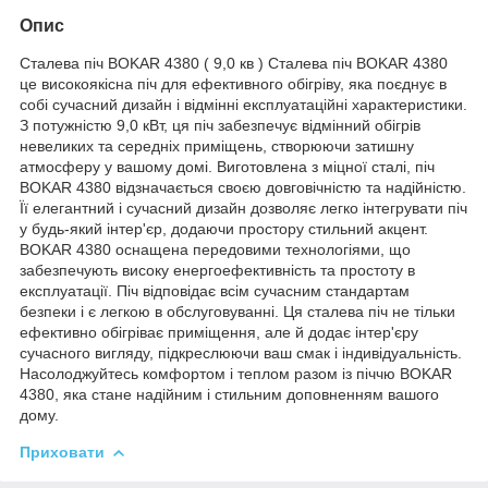
Опис
Сталева піч BOKAR 4380 ( 9,0 кв ) Сталева піч BOKAR 4380
це високоякісна піч для ефективного обігріву, яка поєднує в
собі сучасний дизайн і відмінні експлуатаційні характеристики.
З потужністю 9,0 кВт, ця піч забезпечує відмінний обігрів
невеликих та середніх приміщень, створюючи затишну
атмосферу у вашому домі. Виготовлена з міцної сталі, піч
BOKAR 4380 відзначається своєю довговічністю та надійністю.
Її елегантний і сучасний дизайн дозволяє легко інтегрувати піч
у будь-який інтер'єр, додаючи простору стильний акцент.
BOKAR 4380 оснащена передовими технологіями, що
забезпечують високу енергоефективність та простоту в
експлуатації. Піч відповідає всім сучасним стандартам
безпеки і є легкою в обслуговуванні. Ця сталева піч не тільки
ефективно обігріває приміщення, але й додає інтер'єру
сучасного вигляду, підкреслюючи ваш смак і індивідуальність.
Насолоджуйтесь комфортом і теплом разом із піччю BOKAR
4380, яка стане надійним і стильним доповненням вашого
дому.
Приховати