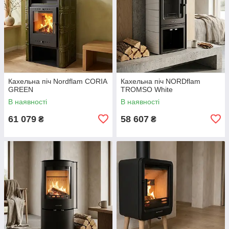
Кахельна піч Nordflam CORIA
Кахельна піч NORDflam
GREEN
TROMSO White
В наявності
В наявності
61 079
58 607
₴
₴