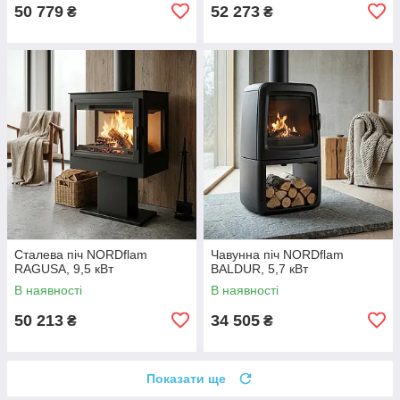
50 779
52 273
₴
₴
Сталева піч NORDflam
Чавунна піч NORDflam
RAGUSA, 9,5 кВт
BALDUR, 5,7 кВт
В наявності
В наявності
50 213
34 505
₴
₴
Показати ще