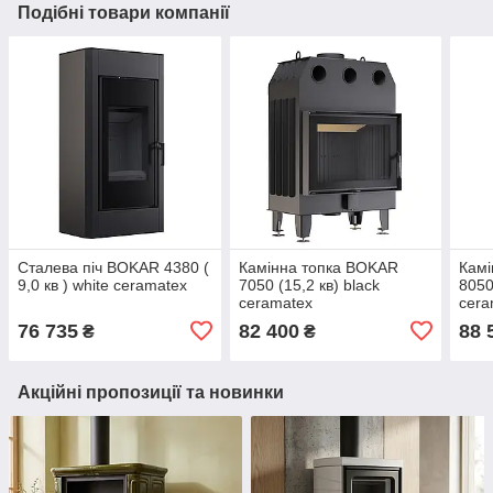
Подібні товари компанії
Сталева піч BOKAR 4380 (
Камінна топка BOKAR
Камі
9,0 кв ) white ceramatex
7050 (15,2 кв) black
8050
ceramatex
cera
76 735
82 400
88 
₴
₴
Акційні пропозиції та новинки