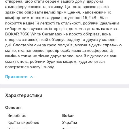
створена, щоб стати серцем вашого дому, даруючи
атмосферу спокою та затишку. Ця топка вражає своєю
здатністю обігрівати великі приміщення, наповнюючи їх
комфортним теплом завдяки потужності 15,2 кВт. Біле
покриття надає їй легкості та стильності, роблячи ідеальним
вибором для сучасних інтер’єрів, де кожна деталь важлива.
BOKAR 7050 White Ceramatex не просто обігріває, вона
створює затишок, який об'єднує родину та друзів у холодні
дні. Спостерігаючи за грою полум'я, можна відчути справжню
магію, яка наповнює простір особливою атмосферою. Ця
камінна топка не тільки дарує тепло, але й підкреслює ваш
смак і стиль, роблячи будинок місцем, куди хочеться
повертатися знову і знову.
Приховати
Характеристики
Основні
Виробник
Bokar
Країна виробник
Україна