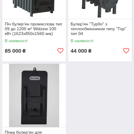
Піч булерʼян промислова тип
Булер'ян "Турбо" з
09 до 1200 м² Widzew 100
теплообмінником типу "Тор"
кВт (1623х850х1560 мм)
тип 04
В наявності
В наявності
85 000
44 000
₴
₴
Пічка булер'ян для