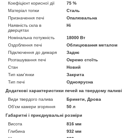
Коефіцієнт корисної дії
75 %
Матеріал топки
Сталь
Призначення печі
Опалювальна
Наявність скла в
Ні
дверцятах
Номінальна потужність
18000 Вт
Оздоблення печі
Облицювання металом
Підключення до димаря
Заднє
Розташування печі
Окремо стоїть
Стан
Новий
Тип кам'янки
Закрита
Тип печі
Одноярусна
Додаткові характеристики печей на твердому паливі
Види твердого палива
Брикети, Дрова
Об'єм камери згоряння
50 л
Габаритні і приєднувальні розміри
Висота
816 мм
Глибина
932 мм