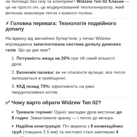
чи теплицю без газу та електрики?
Widzew Тип 02 Класик
—
це не просто піч, це модернізований теплогенератор, який
витискає максимум тепла з кожного поліна.
⚡ Головна перевага: Технологія подвійного
допалу
На відміну від звичайних булер'янів, у печах Widzew
впроваджена
запатентована система допалу димових
газів
. Що це дає вам?
Потужність вища на 20%
при тій самій кількості
дров.
Економія палива:
ви не опалюєте вулицю, все тепло
залишається в приміщенні.
ККД понад 75%:
ефективність на рівні
твердопаливних котлів.
✅ Чому варто обрати Widzew Тип 02?
Тривале горіння:
Однієї закладки дров вистачає
до
8 годин
. Завантажили зранку — і тепло до вечора.
Надійна конструкція:
Піч зварена з
9 конвекційних
труб
(товщина 3.5 мм) та листової сталі завтовшки
4