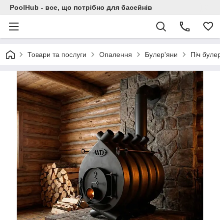
PoolHub - все, що потрібно для басейнів
Товари та послуги
Опалення
Булер'яни
Піч буле