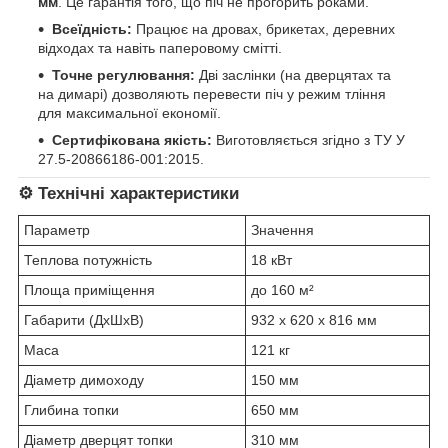
мм
. Це гарантія того, що піч не прогорить роками.
Всеїдність:
Працює на дровах, брикетах, деревних
відходах та навіть паперовому смітті.
Точне регулювання:
Дві заслінки (на дверцятах та
на димарі) дозволяють перевести піч у режим тління
для максимальної економії.
Сертифікована якість:
Виготовляється згідно з ТУ У
27.5-20866186-001:2015.
⚙️ Технічні характеристики
Параметр
Значення
Теплова потужність
18 кВт
Площа приміщення
до 160 м²
Габарити (ДхШхВ)
932 х 620 х 816 мм
Маса
121 кг
Діаметр димоходу
150 мм
Глибина топки
650 мм
Діаметр дверцят топки
310 мм