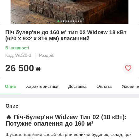
Піч булер'ян до 160 м² тип 02 Widzew 18 кВт
(620 х 932 х 816 мм) класичний
В наявності
Код: WD20-3
Роздріб
26 500
₴
Опис
Характеристики
Доставка
Оплата
Умови п
Опис
🔥 Піч-булер'ян Widzew Тип 02 (18 кВт):
Потужне опалення до 160 м²
Шукаєте надійний спосіб обігріти великий будинок, склад, цех