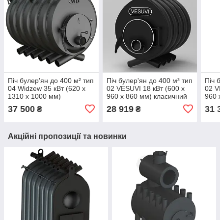
Піч булер'ян до 400 м² тип
Піч булер'ян до 400 м³ тип
Піч 
04 Widzew 35 кВт (620 х
02 VESUVI 18 кВт (600 х
02 V
1310 х 1000 мм)
960 х 860 мм) класичний
960 
37 500
28 919
31 
₴
₴
Акційні пропозиції та новинки