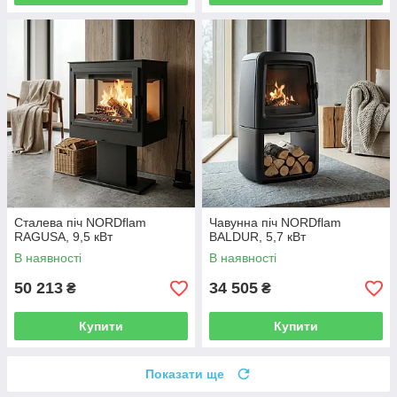
Сталева піч NORDflam
Чавунна піч NORDflam
RAGUSA, 9,5 кВт
BALDUR, 5,7 кВт
В наявності
В наявності
50 213
34 505
₴
₴
Купити
Купити
Показати ще