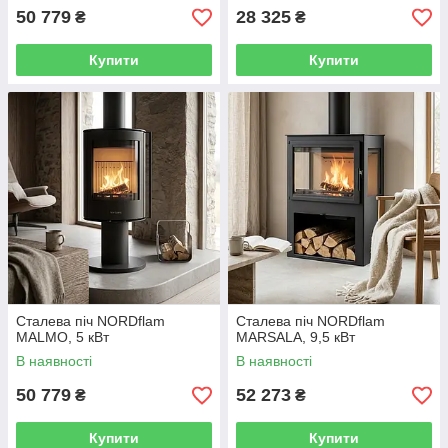
50 779
28 325
₴
₴
Купити
Купити
Сталева піч NORDflam
Сталева піч NORDflam
MALMO, 5 кВт
MARSALA, 9,5 кВт
В наявності
В наявності
50 779
52 273
₴
₴
Купити
Купити