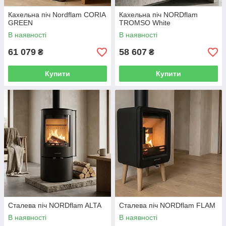
Кахельна піч Nordflam CORIA
Кахельна піч NORDflam
GREEN
TROMSO White
В наявності
В наявності
61 079
58 607
₴
₴
Купити
Купити
Сталева піч NORDflam ALTA
Сталева піч NORDflam FLAM
В наявності
В наявності