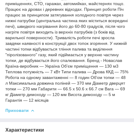
приміщеннях, СТО, гаражах, автомийках, майстернях тощо.
Працює на дровах і деревних відходах. Принцип роботи Піч
працює за принципом затягування холодного повітря через
нижні патрубки (центральна частина яких міститься всередині
печі), швидкого нагрівання його до 60-80 градусів, після чого
нагріте повітря виходить із верхніх патрубків (з боків від
варильної поверхности). Тривалість роботи печі зросла
завдяки наявності в конструкції двох топок згоряння. У нижній
частині топки відбувається тління палива та виділення
"піролізованого" газу, який підіймається у верхню частину
топки, де відбувається його спалювання. Бренд - Новаслав
Країна-виробник — Україна Об'єм приміщення — 130 м3
Теплова потужність — 7 кВт Типи палива — Дрова ККД — 75%
Робота на одному завантаженні — 8 годин Об'єм топки — 48
л Максимальна довжина поліней — 370 мм Діаметр дверцят
топки — 270 мм Габарити — 66.5 х 50.6 х 66.7 см Вага — 69
кг Діаметр димоходу — 120 мм Висота димоходу — 5 м
Гарантія — 12 місяців
Приховати
Характеристики