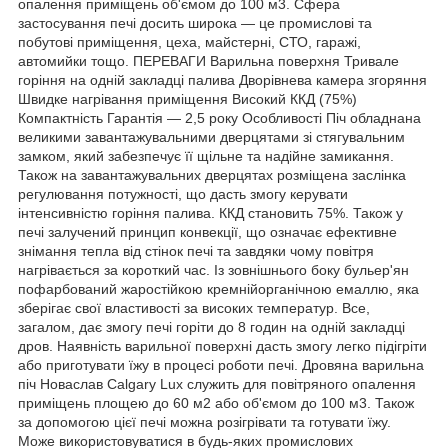
опалення приміщень об'ємом до 100 м3. Сфера
застосування печі досить широка — це промислові та
побутові приміщення, цеха, майстерні, СТО, гаражі,
автомийки тощо. ПЕРЕВАГИ Варильна поверхня Тривале
горіння на одній закладці палива Дворівнева камера згоряння
Швидке нагрівання приміщення Високий ККД (75%)
Компактність Гарантія — 2,5 року Особливості Піч обладнана
великими завантажувальними дверцятами зі стягувальним
замком, який забезпечує її щільне та надійне замикання.
Також на завантажувальних дверцятах розміщена заслінка
регулювання потужності, що дасть змогу керувати
інтенсивністю горіння палива. ККД становить 75%. Також у
печі залучений принцип конвекції, що означає ефективне
знімання тепла від стінок печі та завдяки чому повітря
нагрівається за короткий час. Із зовнішнього боку бульер'ян
пофарбований жаростійкою кремнійорганічною емаллю, яка
зберігає свої властивості за високих температур. Все,
загалом, дає змогу печі горіти до 8 годин на одній закладці
дров. Наявність варильної поверхні дасть змогу легко підігріти
або приготувати їжу в процесі роботи печі. Дровяна варильна
піч Новаслав Calgary Lux служить для повітряного опалення
приміщень площею до 60 м2 або об'ємом до 100 м3. Також
за допомогою цієї печі можна розігрівати та готувати їжу.
Може використовуватися в будь-яких промислових