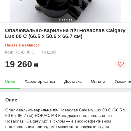
Опалювально-варильна піч Новаслав Calgary
Lux 00 С (66.5 х 50.6 х 66.7 см)
Немає в наявності
Код: ПО-Б 00 С
Роздріб
19 260
₴
Опис
Характеристики
Доставка
Оплата
Умови п
Опис
Опалювально-варильна піч Новаслав Calgary Lux 00 С (66.5 х
50.6 х 66.7 см) НОВАСЛАВ Канадська опалювальна піч
Новаслав "Calgary lux" зі склом — є високоефективним
опалювальним приладом і може застосовуватися для