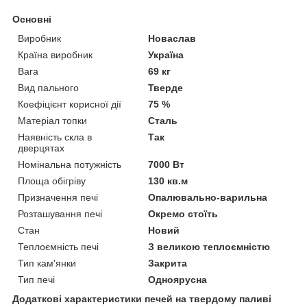
Основні
Виробник
Новаслав
Країна виробник
Україна
Вага
69 кг
Вид пального
Тверде
Коефіцієнт корисної дії
75 %
Матеріал топки
Сталь
Наявність скла в
Так
дверцятах
Номінальна потужність
7000 Вт
Площа обігріву
130 кв.м
Призначення печі
Опалювально-варильна
Розташування печі
Окремо стоїть
Стан
Новий
Теплоємність печі
З великою теплоємністю
Тип кам'янки
Закрита
Тип печі
Одноярусна
Додаткові характеристики печей на твердому паливі