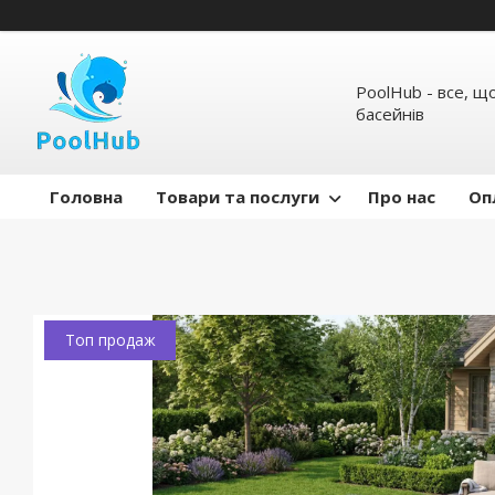
PoolHub - все, щ
басейнів
Головна
Товари та послуги
Про нас
Оп
Топ продаж