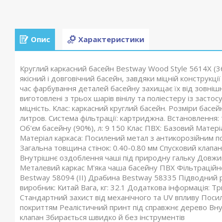
Опис
Характеристики
Круглий каркасний басейн Bestway Wood Style 5614X (
якісний і довговічний басейн, завдяки міцній конструкц
час фарбування деталей басейну захищає їх від зовнішнь
виготовлені з трьох шарів вінілу та поліестеру із засто
міцність. Клас: каркасний круглий басейн. Розміри басей
литров. Система фільтрації: картриджна. Встановлення: 
Об'єм басейну (90%), л: 9 150 Клас ПВХ: Базовий Матер
Матеріал каркаса: Посилений метал з антикорозійним по
Загальна товщина стінок: 0.40-0.80 мм Спусковий клапа
Внутрішнє оздоблення чаші під природну гальку Довжина
Металевий каркас М'яка чаша басейну ПВХ Фільтраційн
Bestway 58094 (II) Драбина Bestway 58335 Підводний р
виробник: Китай Вага, кг: 32.1 Додаткова інформація: 
Стандартний захист від механічного та UV впливу Поси
покриттям Реалістичний принт під справжнє дерево Вну
клапан Збирається швидко й без інструментів