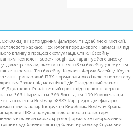
366х100 см) з картриджним фільтром та драбиною Місткий,
ії металевого каркаса. Технологія порошкового напилення під
ого впливу в процесі експлуатації. Стінки басейну
суванням технології Super-Tough, що гарантує його високу
ну: діаметр 366 см, висота 100 см. Об'єм басейну (90%): 9150
тільки наземна. Тип басейну: Каркасні Форма басейну: Круглі
іал чаші: тришаровий ПВХ з армувальною сіткою з поліестеру
криттям Захист від механічної дії: Стандартний захист
н: Є Додатково: Реалістичний принт під справжнє дерево
, см: 366 Ширина, см: 366 Висота, см: 100 Комплектація:
е встановлення Bestway 58383 Картридж для фільтрів
емонтний пластир Інструкція Виробник: Bestway Країна-
Тришаровий ПВХ з армувальною сіткою з поліестеру
лений металевий каркас круглої форми з антикорозійним
трішнє оздоблення чаші під блакитну мозаїку Спусковий