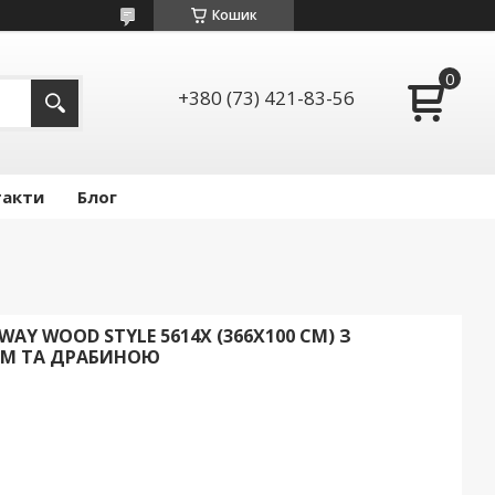
Кошик
+380 (73) 421-83-56
такти
Блог
AY WOOD STYLE 5614X (366Х100 СМ) З
М ТА ДРАБИНОЮ