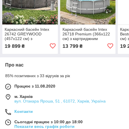
Каркасний басейн Intex
Каркасний басейн Intex
Карк
26742 GREYWOOD
26718 Premium (366х122
Best
(457х122 см) з
см) з картриджним
см) 
картриджним фільтром,
фільтром та драбиною
філь
19 899
13 799
19 
₴
₴
сходами та тентом
схо
Про нас
85% позитивних з 33 відгуків за рік
Працює з 11.08.2020
м. Харків
вул. Отакара Яроша, 51 , 61072, Харків, Україна
Контакти
Сьогодні працює з 10:00 до 18:00
Показати весь графік роботи