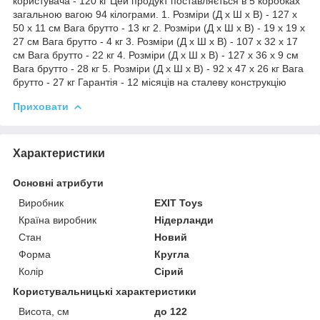
користувача - 120 кг Цей продукт поставляється в 5 коробках
загальною вагою 94 кілограми. 1. Розміри (Д х Ш х В) - 127 х
50 х 11 см Вага брутто - 13 кг 2. Розміри (Д х Ш х В) - 19 х 19 х
27 см Вага брутто - 4 кг 3. Розміри (Д х Ш х В) - 107 х 32 х 17
см Вага брутто - 22 кг 4. Розміри (Д х Ш х В) - 127 х 36 х 9 см
Вага брутто - 28 кг 5. Розміри (Д х Ш х В) - 92 х 47 х 26 кг Вага
брутто - 27 кг Гарантія - 12 місяців на сталеву конструкцію
Приховати
Характеристики
Основні атрибути
Виробник
EXIT Toys
Країна виробник
Нідерланди
Стан
Новий
Форма
Кругла
Колір
Сірий
Користувальницькі характеристики
Висота, см
до 122