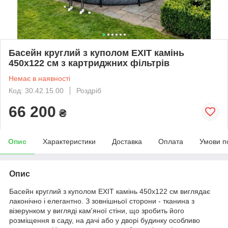
Басейн круглий з куполом EXIT камінь
450х122 см з картриджних фільтрів
Немає в наявності
Код: 30.42.15.00
Роздріб
66 200
₴
Опис
Характеристики
Доставка
Оплата
Умови п
Опис
Басейн круглий з куполом EXIT камінь 450х122 см виглядає
лаконічно і елегантно. З зовнішньої сторони - тканина з
візерунком у вигляді кам'яної стіни, що зробить його
розміщення в саду, на дачі або у дворі будинку особливо