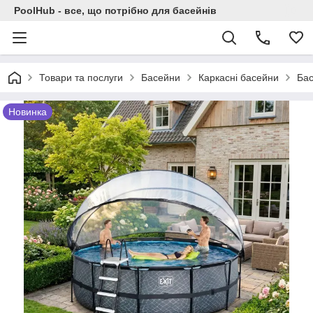
PoolHub - все, що потрібно для басейнів
Товари та послуги
Басейни
Каркасні басейни
Бас
Новинка