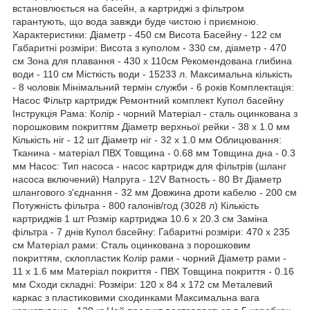
встановлюється на басейн, а картриджі з фільтром
гарантують, що вода завжди буде чистою і приємною.
Характеристики: Діаметр - 450 см Висота Басейну - 122 см
Габаритні розміри: Висота з куполом - 330 см, діаметр - 470
см Зона для плавання - 430 х 110см Рекомендована глибина
води - 110 см Місткість води - 15233 л. Максимальна кількість
- 8 чоловік Мінімальний термін служби - 6 років Комплектація:
Насос Фільтр картридж Ремонтний комплект Купол басейну
Інструкція Рама: Колір - чорний Матеріал - сталь оцинкована з
порошковим покриттям Діаметр верхньої рейки - 38 х 1.0 мм
Кількість ніг - 12 шт Діаметр ніг - 32 х 1.0 мм Облицювання:
Тканина - матеріал ПВХ Товщина - 0.68 мм Товщина дна - 0.3
мм Насос: Тип насоса - насос картридж для фільтрів (шланг
насоса включений) Напруга - 12V Ватность - 80 Вт Діаметр
шлангового з'єднання - 32 мм Довжина дроти кабелю - 200 см
Потужність фільтра - 800 галонів/год (3028 л) Кількість
картриджів 1 шт Розмір картриджа 10.6 х 20.3 см Заміна
фільтра - 7 днів Купол басейну: Габаритні розміри: 470 х 235
см Матеріал рами: Сталь оцинкована з порошковим
покриттям, склопластик Колір рами - чорний Діаметр рами -
11 х 1.6 мм Матеріал покриття - ПВХ Товщина покриття - 0.16
мм Сходи складні: Розміри: 120 х 84 х 172 см Металевий
каркас з пластиковими сходинками Максимальна вага