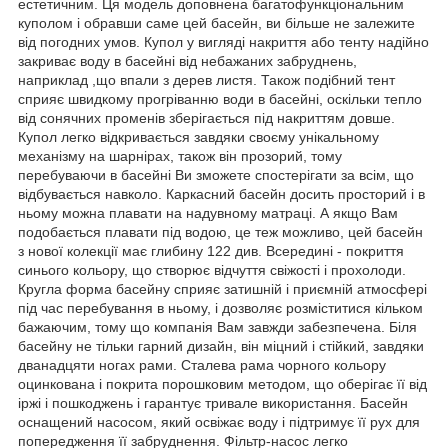
естетичним. Ця модель доповнена багатофункціональним
куполом і обравши саме цей басейн, ви більше не залежите
від погодних умов. Купол у вигляді накриття або тенту надійно
закриває воду в басейні від небажаних забруднень,
наприклад ,що впали з дерев листя. Також подібний тент
сприяє швидкому прогріванню води в басейні, оскільки тепло
від сонячних променів зберігається під накриттям довше.
Купол легко відкривається завдяки своєму унікальному
механізму на шарнірах, також він прозорий, тому
перебуваючи в басейні Ви зможете спостерігати за всім, що
відбувається навколо. Каркасний басейн досить просторий і в
ньому можна плавати на надувному матраці. А якщо Вам
подобається плавати під водою, це теж можливо, цей басейн
з нової колекції має глибину 122 див. Всередині - покриття
синього кольору, що створює відчуття свіжості і прохолоди.
Кругла форма басейну сприяє затишній і приємній атмосфері
під час перебування в ньому, і дозволяє розміститися кільком
бажаючим, тому що компанія Вам завжди забезпечена. Біля
басейну не тільки гарний дизайн, він міцний і стійкий, завдяки
дванадцяти ногах рами. Сталева рама чорного кольору
оцинкована і покрита порошковим методом, що оберігає її від
іржі і пошкоджень і гарантує тривале використання. Басейн
оснащений насосом, який освіжає воду і підтримує її рух для
попередження її забруднення. Фільтр-насос легко