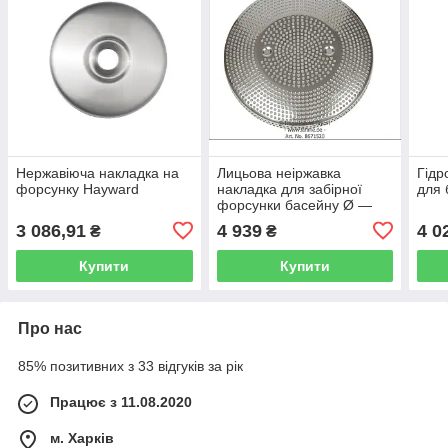
Нержавіюча накладка на
Лицьова неіржавка
Гідр
форсунку Hayward
накладка для забірної
для 
форсунки басейну Ø —
200 мм. Fitstar, Німеччина
3 086,91
4 939
4 0
₴
₴
Купити
Купити
Про нас
85% позитивних з 33 відгуків за рік
Працює з 11.08.2020
м. Харків