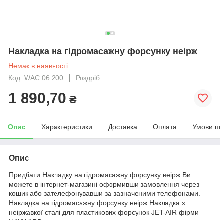
Накладка на гідромасажну форсунку неірж
Немає в наявності
Код: WАС 06.200
Роздріб
1 890,70
₴
Опис
Характеристики
Доставка
Оплата
Умови п
Опис
Придбати Накладку на гідромасажну форсунку неірж Ви
можете в інтернет-магазині оформивши замовлення через
кошик або зателефонувавши за зазначеними телефонами.
Накладка на гідромасажну форсунку неірж Накладка з
неіржавкої сталі для пластикових форсунок JET-AIR фірми