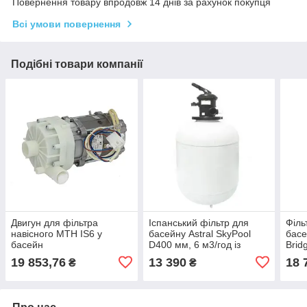
Повернення товару впродовж 14 днів за рахунок покупця
Всі умови повернення
Подібні товари компанії
Двигун для фільтра
Іспанський фільтр для
Філь
навісного MTH IS6 у
басейну Astral SkyPool
басе
басейн
D400 мм, 6 м3/год із
Brid
верхнім вентилем Fluidra
басе
19 853,76
13 390
18 
₴
₴